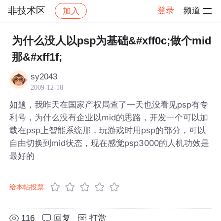
非技术区
登录
频道
加入
帖子详情
社区
非技术区
为什么没人以psp为基础&#xff0c;做个mid
那&#xff1f;
sy2043
2009-12-18
如题，我昨天在国家产权局查了一天也没看见psp有专
利号，为什么没有企业以mid的思路，开发一个可以加
载在psp上智能系统那，玩游戏时用psp的部分，可以
自由切换到mid状态，现在感觉psp3000的人机功效是
最好的
给本帖投票
116
回复
打赏