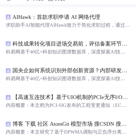
AIHawk：首款求职申请 AI 网络代理
求职助手AI智能代理AIHawk致力于简化求职过程，通过自
动化职位申请流程。借助人工智能，它能够帮助用户以定
制化的方式申请多个职位。
科技成果转化项目进场交易前，评估备案环节需要准备哪些材料？.docx
科易网基于40亿+科创知识图谱数据库，深度探索AI技术
在技术转移、成果转化、技术经纪、知识产权、产业创
新、科技招商等垂直领域的多样化应用场景，研究科技创
国央企如何系统识别外部创新资源？内部研发体系完善，但对外部高校、中小科技企业技术能力缺乏动态认知。.docx
新领域的AI+数智化解决方案，推动科技创新与产业创新
智能化发展。
科易网基于40亿+科创知识图谱数据库，深度探索AI技术
在技术转移、成果转化、技术经纪、知识产权、产业创
新、科技招商等垂直领域的多样化应用场景，研究科技创
【高速互连技术】基于UIO机制的PCIe无序I/O扩展：多路径架构下内存请求的高性能传输与排序控制方案设计
新领域的AI+数智化解决方案，推动科技创新与产业创新
智能化发展。
内容概要：本文档为PCI-SIG发布的工程变更通知（EC
N），介绍了名为“无序输入/输出（Unordered I/O, UIO）”
的新功能，旨在解决传统PCI/PCIe架构中严格的顺序传输
博客 下载 社区 AtomGit 模型市场 搜CSDN 搜索 AI 搜索 会员中心 创作中心 基于DPWMA调制与正负序分离的ANPC三电平并网逆变器前馈控制策略研究（Simulink仿真实现）
规则对多路径拓扑和高性能IO系统的限制。UIO基于Flit模
式，定义了一套新的TLP（事务层包）类型和规则，允许
内容概要：本文研究了基于DPWMA调制与正负序分离的