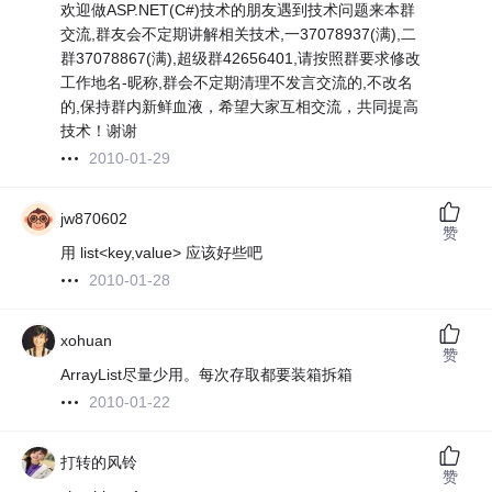
欢迎做ASP.NET(C#)技术的朋友遇到技术问题来本群
交流,群友会不定期讲解相关技术,一37078937(满),二
群37078867(满),超级群42656401,请按照群要求修改
工作地名-昵称,群会不定期清理不发言交流的,不改名
的,保持群内新鲜血液，希望大家互相交流，共同提高
技术！谢谢
2010-01-29
jw870602
赞
用 list<key,value> 应该好些吧
2010-01-28
xohuan
赞
ArrayList尽量少用。每次存取都要装箱拆箱
2010-01-22
打转的风铃
赞