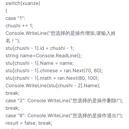
switch(xuanze)
{
case "1":
chushi += 1;
Console.WriteLine("您选择的是操作增加,请输入姓
名！");
stu[chushi - 1].id = chushi - 1;
string name=Console.ReadLine();
stu[chushi - 1].Name = name;
stu[chushi - 1].chinese = ran.Next(70, 80);
stu[chushi - 1].math = ran.Next(80, 100);
Console.WriteLine(stu[chushi - 2].Name);
break;
case "2": Console.WriteLine("您选择的是操作删除!");
break;
case "6": Console.WriteLine("您选择的是操作退出!");
result = false; break;