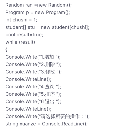
Random ran =new Random();
Program p = new Program();
int chushi = 1;
student[] stu = new student[chushi];
bool result=true;
while (result)
{
Console.Write("1.增加 ");
Console.Write("2.删除 ");
Console.Write("3.修改 ");
Console.WriteLine();
Console.Write("4.查询 ");
Console.Write("5.排序 ");
Console.Write("6.退出 ");
Console.WriteLine();
Console.Write("请选择所要的操作：");
string xuanze = Console.ReadLine();