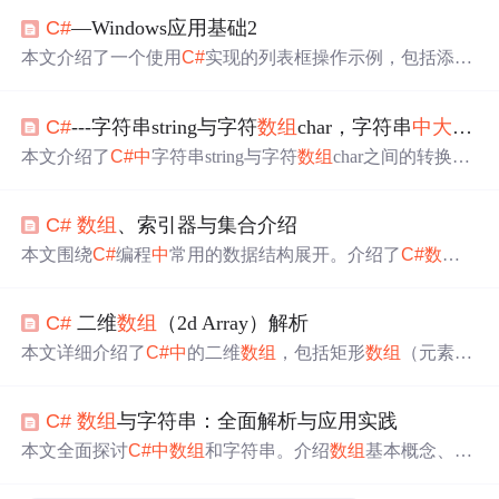
C#
—Windows应用基础2
本文介绍了一个使用
C#
实现的列表框操作示例，包括添
加、删除、修改等基本功能，并展示了如何通过按钮触发
这些操作。此外，还演示了如何使用复选列表框与标签联
C#
---字符串string与字符
数组
char，字符串
中
大小
写
动显示内容。
本文介绍了
C#
中
字符串string与字符
数组
char之间的转换，
并讨论了字符串的不可变性。通过s.ToCharArray()方法将字
符串转为char
数组
进行修改，然后使用new string(char[])创
C#
数组
、索引器与集合介绍
建新字符串。此外，还讲解了字符串
大小
写转换和忽略
大
小
写的实现方法。
本文围绕
C#
编程
中
常用的数据结构展开。介绍了
C#
数组
，包括声明、初始化、访问及交错、多维
数组
；阐述了
C#
索引器，可用于自定义集合类等，有优缺点；还讲解了
C#
C#
二维
数组
（2d Array）解析
集合，存储空间动态
变化
，介绍了相关接口及IEnumerabl
e、IEnumerator接口和List、IList。
本文详细介绍了
C#
中
的二维
数组
，包括矩形
数组
（元素行
列相等）和交错
数组
（行列
大小
各异）。通过示例演示了
如何声明、初始化和操作这两种类型的
数组
，以及它们在
C#
数组
与字符串：全面解析与应用实践
实际编程
中
的应用场景。
本文全面探讨
C#
中
数组
和字符串。介绍
数组
基本概念、不
同类型
数组
使用、常用方法属性及性能考量；解析字符串
基本特性、创建初始化、常用操作、格式化及StringBuilder