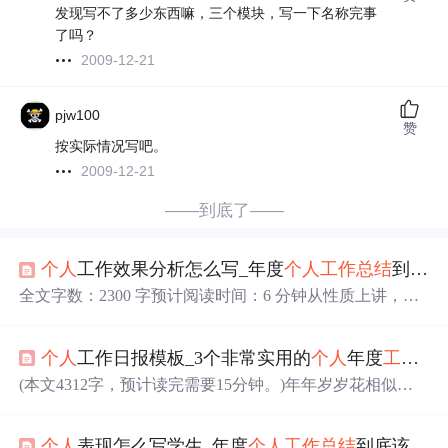
发现写不了多少东西嘛，三个模块，写一下名称完事
了吗？
2009-12-21
pjw100
赞
按实际情况写吧。
2009-12-21
——到底了——
个人
工作效果分析怎么写_年度
个人
工作总结
到底该怎么写？
全文字数：2300 字预计阅读时间：6 分钟从性质上讲，
个
人
总结是种介于“公文”与“私文”之间的文体，虽然记录的
是
个人
的事，却带着一丝公文的色彩。从功能上讲，
个人
个人
工作日报模板_3个非常实用的
个人
年度
工作总结
总结是特定时间段内
个人
工作和思想状态的真实反映，记
录着
个人
成长发展的轨迹。从价值上讲，
个人
总结既是展
(本文4312字，预计读完需要15分钟。)年年岁岁花相似，
示能力素质和工作业绩的重要载体，也是总结经验、发现
岁岁年年做总结。又到年底了，除了刚入职的以及准备离
不足的有效途径。特别是机关工作人员的年度
个人
工作总
职的，绝大多数在自己的岗位上辛苦奋斗了一年或大半年
结
到底该怎么写？同大家分享“...
个人
表现怎么写学生_年度
个人
工作总结
到底该怎么写？
的同志，几乎都要面临一道老板布置的作业：
工作总结
。