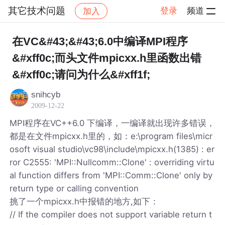
其它技术问题
登录
频道
加入
帖子详情
社区
其它技术问题
在VC&#43;&#43;6.0中编译MPI程序
&#xff0c;而头文件mpicxx.h里函数出错
&#xff0c;请问为什么&#xff1f;
snihcyb
2009-12-22
MPI程序在VC++6.0 下编译，一编译就出现许多错误，
都是在文件mpicxx.h里的，如：e:\program files\micr
osoft visual studio\vc98\include\mpicxx.h(1385) : er
ror C2555: 'MPI::Nullcomm::Clone' : overriding virtu
al function differs from 'MPI::Comm::Clone' only by
return type or calling convention
挑了一个mpicxx.h中报错的地方,如下：
// If the compiler does not support variable return t