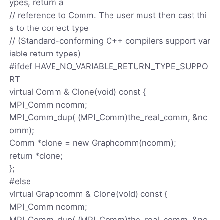
ypes, return a
// reference to Comm. The user must then cast thi
s to the correct type
// (Standard-conforming C++ compilers support var
iable return types)
#ifdef HAVE_NO_VARIABLE_RETURN_TYPE_SUPPO
RT
virtual Comm & Clone(void) const {
MPI_Comm ncomm;
MPI_Comm_dup( (MPI_Comm)the_real_comm, &nc
omm);
Comm *clone = new Graphcomm(ncomm);
return *clone;
};
#else
virtual Graphcomm & Clone(void) const {
MPI_Comm ncomm;
MPI_Comm_dup( (MPI_Comm)the_real_comm, &nc