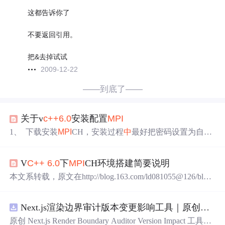
这都告诉你了
不要返回引用。
把&去掉试试
2009-12-22
——到底了——
关于v
c++
6.0
安装配置
MPI
1、 下载安装
MPI
CH，安装过程
中
最好把密码设置为自己
的开机密码 关于安装完成后设置 对
MPI
CH2的w
mpi
registe
r.exe 设置用户名密码，是计算机名和开机密码 可以来个简
V
C++
6.0
下
MPI
CH环境搭建简要说明
单的测试，打开w
mpi
rexec.exe在application
中
添加Program
Files (x86)\
MPI
CH2\examples
中
例子，选
中
“run in an separate
本文系转载，原文在http://blog.163.com/ld081055@126/blog/
win
static/11818691520091148151856/，如有需要，自行前往。
本文供学习交流用！ 注：本文档仅供在单机单处理器上进
Next.js渲染边界审计版本变更影响工具｜原创源码+测试+离线报告
行
MPI
CH 学习实验参考，使用开发
编译
环境为V
C++
6.0
，
MPI
CH版本是
MPI
CH NT 1.2.5，有关多机环境下或是采
原创 Next.js Render Boundary Auditor Version Impact 工具，