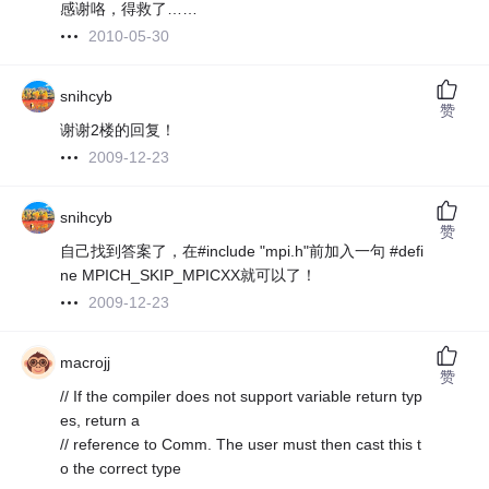
感谢咯，得救了……
2010-05-30
snihcyb
赞
谢谢2楼的回复！
2009-12-23
snihcyb
赞
自己找到答案了，在#include "mpi.h"前加入一句 #defi
ne MPICH_SKIP_MPICXX就可以了！
2009-12-23
macrojj
赞
// If the compiler does not support variable return typ
es, return a
// reference to Comm. The user must then cast this t
o the correct type