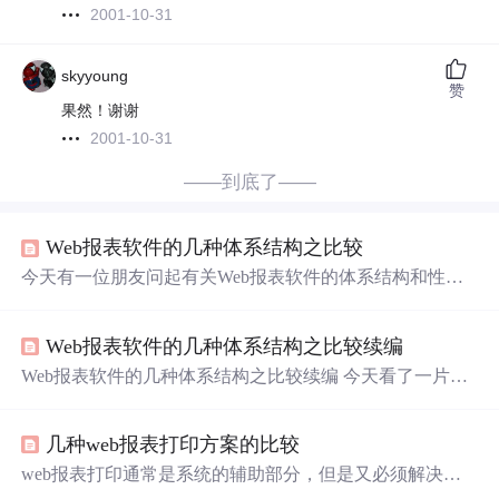
2001-10-31
skyyoung
赞
果然！谢谢
2001-10-31
——到底了——
Web报表软件的几种体系结构之比较
今天有一位朋友问起有关Web报表软件的体系结构和性能
问题，解释如下： Web报表软件总的讲有三种体系结
构。一种是纯Java报表，以润乾为代表；一种是控件方
Web报表软件的几种体系结构之比较续编
式，以数巨为代表；另一种是独立服务器方式的报表软
件，以Crystal Report为代表。 1、控件方式：这种方式在浏
Web报表软件的几种体系结构之比较续编 今天看了一片文
览器端要安装
一个
ActiveX控件，在服务器端只负责取数
章说纯Java报表很好，控件方式(ActiveX)报表全不及的文
据，报表的计算与生成都是在控件中进行的。采用这种方
章http://www.dwway.com/html/10/n-2210.html ，最近关于纯J
式的原因是它的报
几种web报表打印方案的比较
ava报表未来发展趋势的话题在程序员中引起了激烈的讨
论，甚至部分人开始怀疑纯Java 报表是否已经过时，以及
web报表打印通常是系统的辅助部分，但是又必须解决，
它的存在周期到底会有多长的问题，控件方式报表产品代
否则项目完成不了。下面来分析分析目前的几种常见的we