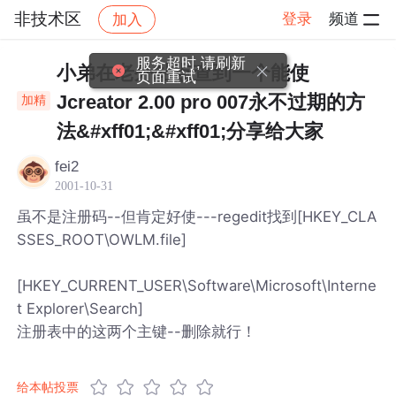
非技术区
登录
频道
加入
帖子详情
社区
非技术区
服务超时,请刷新
小弟在老外站点查到一个能使
页面重试
Jcreator 2.00 pro 007永不过期的方
加精
法&#xff01;&#xff01;分享给大家
fei2
2001-10-31
虽不是注册码--但肯定好使---regedit找到[HKEY_CLA
SSES_ROOT\OWLM.file]
[HKEY_CURRENT_USER\Software\Microsoft\Interne
t Explorer\Search]
注册表中的这两个主键--删除就行！
给本帖投票