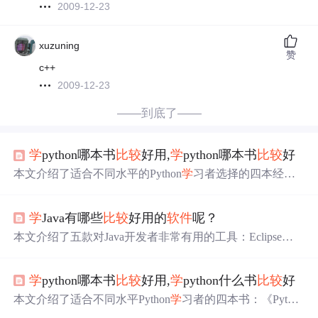
2009-12-23
xuzuning
赞
c++
2009-12-23
——到底了——
学
python哪本书
比较
好用,
学
python哪本书
比较
好
本文介绍了适合不同水平的Python
学
习者选择的四本经典
书籍：《Python
学
习手册》、《笨办法
学
Python》、《Pyth
on编程：从入门到实践》和《流畅的Python》，并提供了
学
Java有哪些
比较
好用的
软件
呢？
一份包含
学
习路线、
软件
、视频和实战案例的全套Python
学
习资源链接。
本文介绍了五款对Java开发者非常有用的工具：Eclipse，
业界广泛使用的Java开发平台；IDEA，被誉为最佳Java开
发工具，提供高效编码辅助；Git，强大的版本控制系统，
学
python哪本书
比较
好用,
学
python什么书
比较
好
适用于大型项目；FindBugs，用于静态代码分析，帮助找
出潜在问题；Jcreator，轻量级且用户友好的Java IDE，适
本文介绍了适合不同水平Python
学
习者的四本书：《Pytho
合初
学
者。这些工具能提升开发效率并确保代码质量。
n
学
习手册》(适合新手)，《笨办法
学
Python》(实践导向)，