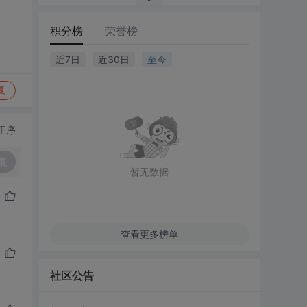
积分榜
荣誉榜
近7日
近30日
至今
复
正序
复
暂无数据
查看更多榜单
社区公告