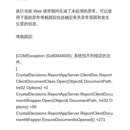
执行当前 Web 请求期间生成了未处理的异常。可以使
用下面的异常堆栈跟踪信息确定有关异常原因和发生
位置的信息。
堆栈跟踪:
[COMException (0x80004005): 系统找不到指定的文
件。
]
CrystalDecisions.ReportAppServer.ClientDoc.Report
ClientDocumentClass.Open(Object& DocumentPath,
Int32 Options) +0
CrystalDecisions.ReportAppServer.ReportClientDocu
mentWrapper.Open(Object& DocumentPath, Int32 O
ptions) +95
CrystalDecisions.ReportAppServer.ReportClientDocu
mentWrapper.EnsureDocumentIsOpened() +271