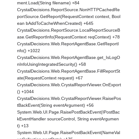
ment.Load(String filename) +84
CrystalDecisions.ReportSource.NonHTTPCachedRe
portSource.GetReport(RequestContext context, Bool
ean bAddToCacheWhenCreated) +645
CrystalDecisions.ReportSource.LocalReportSourceB
ase.GetReportInfo(RequestContext reqContext) +78
CrystalDecisions.Web.ReportAgentBase.GetReportI
nfo() +1022
CrystalDecisions.Web.ReportAgentBase.get_IsLogO
nInfoUsingIntegratedSecurity() +58
CrystalDecisions.Web.ReportAgentBase.FillReportSt
ate(RequestContext request) +67
CrystalDecisions.Web.CrystalReportViewer.OnExport
() +1044
CrystalDecisions.Web.CrystalReportViewer.RaisePos
tBackEvent(String eventArgument) +56
System.Web.UI.Page.RaisePostBackEvent(IPostBac
kEventHandler sourceControl, String eventArgumen
t) +13
System.Web.UI.Page.RaisePostBackEvent(NameVal