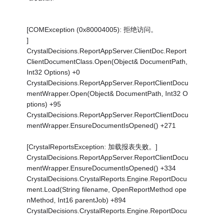
[COMException (0x80004005): 拒绝访问。
]
CrystalDecisions.ReportAppServer.ClientDoc.Report
ClientDocumentClass.Open(Object& DocumentPath,
Int32 Options) +0
CrystalDecisions.ReportAppServer.ReportClientDocu
mentWrapper.Open(Object& DocumentPath, Int32 O
ptions) +95
CrystalDecisions.ReportAppServer.ReportClientDocu
mentWrapper.EnsureDocumentIsOpened() +271
[CrystalReportsException: 加载报表失败。]
CrystalDecisions.ReportAppServer.ReportClientDocu
mentWrapper.EnsureDocumentIsOpened() +334
CrystalDecisions.CrystalReports.Engine.ReportDocu
ment.Load(String filename, OpenReportMethod ope
nMethod, Int16 parentJob) +894
CrystalDecisions.CrystalReports.Engine.ReportDocu