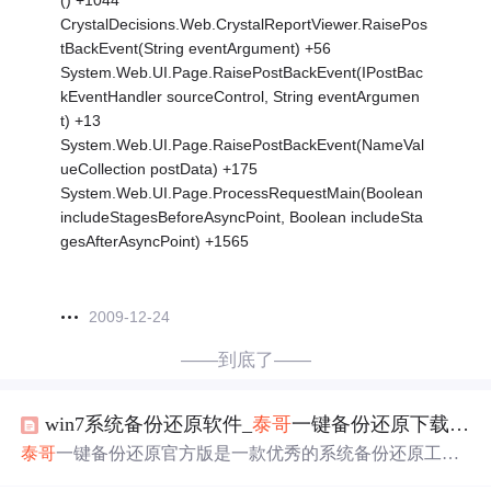
() +1044
CrystalDecisions.Web.CrystalReportViewer.RaisePos
tBackEvent(String eventArgument) +56
System.Web.UI.Page.RaisePostBackEvent(IPostBac
kEventHandler sourceControl, String eventArgumen
t) +13
System.Web.UI.Page.RaisePostBackEvent(NameVal
ueCollection postData) +175
System.Web.UI.Page.ProcessRequestMain(Boolean
includeStagesBeforeAsyncPoint, Boolean includeSta
gesAfterAsyncPoint) +1565
2009-12-24
——到底了——
win7系统备份还原软件_
泰哥
一键备份还原下载_
泰
泰哥
一键备份还原官方版是一款优秀的系统备份还原工
具，
泰哥
一键备份还原官方版可以帮助用户在 Win32(64)、