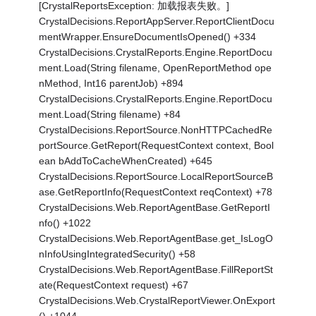
[CrystalReportsException: 加载报表失败。]
CrystalDecisions.ReportAppServer.ReportClientDocu
mentWrapper.EnsureDocumentIsOpened() +334
CrystalDecisions.CrystalReports.Engine.ReportDocu
ment.Load(String filename, OpenReportMethod ope
nMethod, Int16 parentJob) +894
CrystalDecisions.CrystalReports.Engine.ReportDocu
ment.Load(String filename) +84
CrystalDecisions.ReportSource.NonHTTPCachedRe
portSource.GetReport(RequestContext context, Bool
ean bAddToCacheWhenCreated) +645
CrystalDecisions.ReportSource.LocalReportSourceB
ase.GetReportInfo(RequestContext reqContext) +78
CrystalDecisions.Web.ReportAgentBase.GetReportI
nfo() +1022
CrystalDecisions.Web.ReportAgentBase.get_IsLogO
nInfoUsingIntegratedSecurity() +58
CrystalDecisions.Web.ReportAgentBase.FillReportSt
ate(RequestContext request) +67
CrystalDecisions.Web.CrystalReportViewer.OnExport