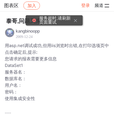
图表区
登录
频道
加入
帖子详情
社区
图表区
服务超时,请刷新
泰哥,问题又来了
页面重试
kangbinoopp
2009-12-24
用asp.net调试成功,但用iis浏览时出错,在打印选项页中
点击确定后,提示:
您请求的报表需要更多信息
DataSet1
服务器名：
数据库名：
用户名：
密码：
使用集成安全性
.....