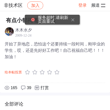
非技术区
登录
频道
加入
帖子详情
社区
非技术区
服务超时,请刷新
有点小郁闷 散分一百
页面重试
木木水夕
2009-12-24
开始了异地恋，恐怕这个还要持续一段时间，刚毕业的
学生，哎，还是先好好工作吧！自己祝福自己吧！！！
加油！
给本帖投票
165
39
打赏
全部评论