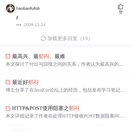
haobaofufob
赞
jf
2009-12-24
加载更多回复（19）
最高兴、最
郁闷
、最难
本文探讨了付出与回报之间的关系，作者认为最高兴的事
是付出得到回报，而最
郁闷
的是努力后没有成果。文章还
提到，为了实现目标，必须不断努力，并且在过程中可能
最近好
郁闷
会遇到挫折，但最终会达到成功的顶峰。
博主分享了在JavaEye论坛上的经历，包括发布学习笔记被
误判为入门贴和回复帖子被误认为灌水的经历。
HTTP&POST使用阻塞之
郁闷
本文详细记录了作者在处理HTTP接收POST数据阻塞问题
时的思考过程，从发现问题到最终解决，期间经历了多次
尝试与挫折。作者在解决过程中，通过查找资料、实践验