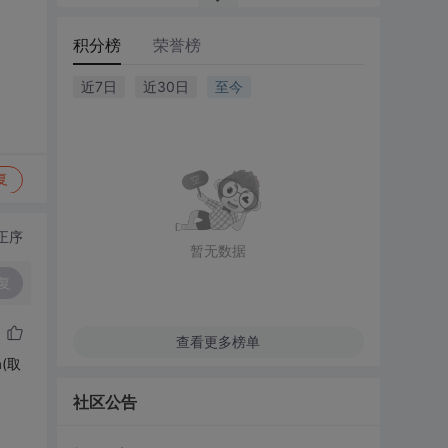
积分榜
荣誉榜
近7日
近30日
至今
复
正序
暂无数据
复
查看更多榜单
(取
社区公告