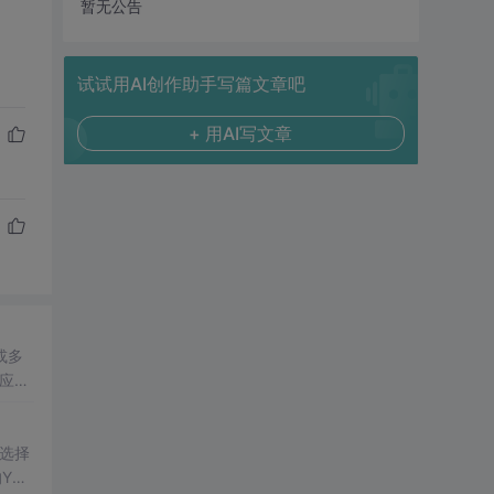
暂无公告
试试用AI创作助手写篇文章吧
+ 用AI写文章
或多
应背
元填
更大
，选择
Y