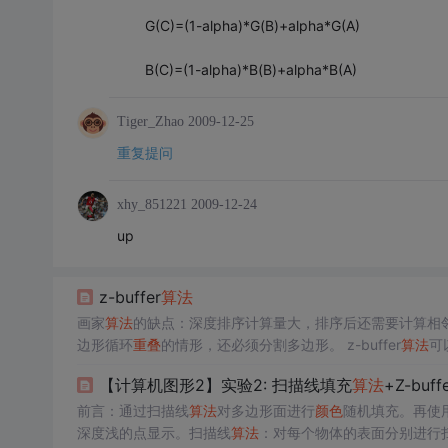
G(C)=(1-alpha)*G(B)+alpha*G(A)
B(C)=(1-alpha)*B(B)+alpha*B(A)
Tiger_Zhao
2009-12-25
重复提问
xhy_851221
2009-12-24
up
z-buffer
算法
画家
算法
的缺点：深度排序计算量大，排序后还需要计算相
边形循环
重叠
的情形，还必须分割多边形。 z-buffer
算法
可
景
颜色
的值。 深度缓存：存放每个像素的深度值，初值取z
【计算机图形2】实验2: 扫描线填充
算法
+Z-bu
值的过程。在把显示对象的每个面上的每个点的
颜色
填入帧
就改变帧缓冲
前言：通过扫描线
算法
对多边形面进行
颜色
随机填充。再使用Z-
深度浅的点显示。扫描线
算法
：对每个物体的表面分别进行