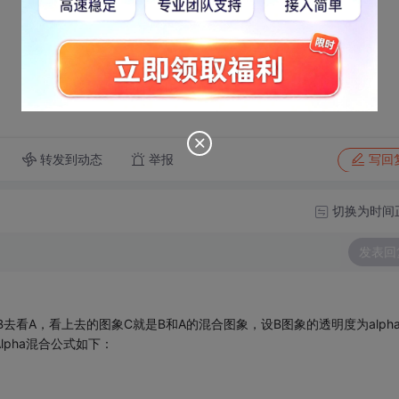
转发到动态
举报
写回
切换为时间
发表回
看A，看上去的图象C就是B和A的混合图象，设B图象的透明度为alpha
lpha混合公式如下：