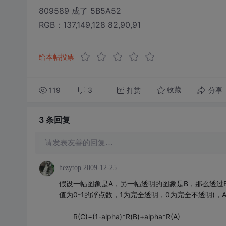
809589 成了 5B5A52
RGB：137,149,128 82,90,91
给本帖投票
119
3
打赏
分享
收藏
3 条
回复
请发表友善的回复…
hezytop
2009-12-25
假设一幅图象是A，另一幅透明的图象是B，那么透过B去
值为0-1的浮点数，1为完全透明，0为完全不透明)，A
R(C)=(1-alpha)*R(B)+alpha*R(A)