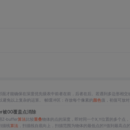
邻面才能确保在深度优先级表中前者在前，后者在后。若遇到多边形相交
以避免以上复杂的运算。 帧缓冲区：存放每个像素的
颜色
值，初值可放对
的极小值。
算法
思想： 图形消隐的过程就是给帧缓冲区和z缓冲区相应单
ffer被00覆盖点消除
缓冲区之前，先把这点的z值和z缓冲区相应单元的值进行比较，如果前者
buffer
算法
比较
重叠
物体的点的深度，即对同一个X,Y位置的多个点
扫描线
算法
，扫描线自底向上，扫描范围为物体的最低点的Y值到最高点的