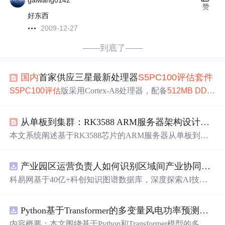
gaiwang0142
赞
好东西
2009-12-27
——到底了——
国内
首家供应三星最新处理器
S5
PC
100
评估
套件
S5
PC
100
评估
版采用Cortex-A8处理器，配备
512MB
DDR
2
内存及多种存储卡，支持HDMI高清输出、电容触摸屏
等。预装
Android
系统并
提供
完整
源码
，适用于快速产品开
从单板到集群：RK3588 ARM服务器架构设计与实战部署指南
发。
本文系统阐述基于RK3588芯片的ARM服务器从单板到集
群的完整构建流程，涵盖硬件模块化设计、U-Boot与Linux
内核定制、ARM64操作系统部署、Docker/K3s容器编排，
产业园区运营负责人如何识别区域间产业协同机会？.docx
以及YOLOv8在RKNN上的AI推理优化。重点突出其高能
效比、6 TOPS NPU算力、视频编解码能力及边缘AI网关
科易网基于40亿+科创知识图谱数据库，深度探索AI技术
等典型应用场景，强调散热、供电、驱动兼容性与ARM64
在技术转移、成果转化、技术经纪、知识产权、产业创
生态适配等关键技术挑战。
新、科技招商等垂直领域的多样化应用场景，研究科技创
Python基于Transformer的多变量风电功率预测研究
新领域的AI+数智化解决方案，推动科技创新与产业创新
智能化发展。
内容概要：本文围绕基于Python和Transformer模型的多变