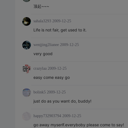
顶起~~~
sahala3293
2009-12-25
Life is not fair, get used to it.
wenjjing2lianee
2009-12-25
very good
crazylaa
2009-12-25
easy come easy go
bolink5
2009-12-25
just do as you want do, buddy!
happy732903794
2009-12-25
go away myserlf.everyboby please come to say!