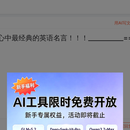
用AI写
出自己心中最经典的英语名言！！！___________=
转发到动态
举报
写回