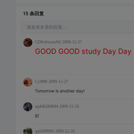
15 条
回复
请发表友善的回复…
CDSoftwareWj
2009-12-27
GOOD GOOD study Day Day 
Cyl888
2009-12-27
Tomorrow is another day!
qq446284894
2009-12-26
好
qq9209999
2009-12-26