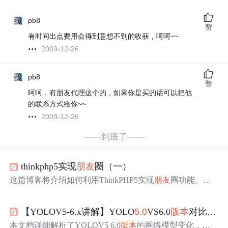
pb8
赞
有时间出点费用会得到意想不到的收获，呵呵~~
2009-12-26
pb8
赞
呵呵，有朋友代理这个的，如果你是买的话可以把他
的联系方式给你~~
2009-12-26
——到底了——
thinkphp5实现
朋友
圈（一）
这篇博客将介绍如何利用ThinkPHP5实现
朋友
圈功能。主
要关注后台的数据表设计，包括用户表、好友表和动态内
容表的构建。用户表存储用户名、密码、邮箱和头像信
【YOLOV5-6.x讲解】YOLO
5.0
VS6.0
版本
对比+模型设计
息，好友表记录用户间的好友关系，动态表则用于存储用
户发布的动态及评论。通过理解这些表的关联，可以搭建
本文档详细解析了YOLOV5 6.0
版本
的网络模型变化，包