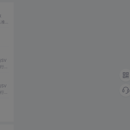
数
出准确
常方
SV
行np
项目
SV
行np
项目