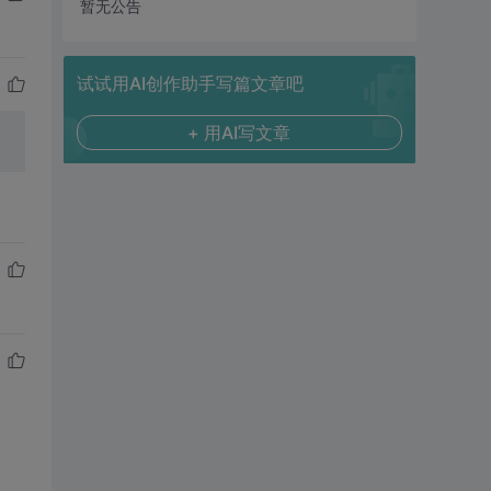
暂无公告
试试用AI创作助手写篇文章吧
+ 用AI写文章