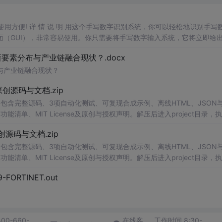
，使用方便! 详 情 说 明 用这个手写数字识别系统，你可以轻松地识别手写
（GUI），非常容易使用。你只需要将手写数字输入系统，它将立即给
、工作还是日常生活，都能为你提供快速和准确的识别服务。它是一个非
素分布与产业链融合现状？.docx
与产业链融合现状？
.0-原创源码与文档.zip
包含完整源码、3项自动化测试、可复现合成示例、离线HTML、JSON与
能清单、MIT License及原创与授权声明。解压后进入project目录，执
告，也可通过本地静态服务器打开网页。运行时零第三方依赖，不包含热点产品或开源
.0-原创源码与文档.zip
。适合前端开发、AI应用工程、测试审计和课程实践。
包含完整源码、3项自动化测试、可复现合成示例、离线HTML、JSON与
能清单、MIT License及原创与授权声明。解压后进入project目录，执
告，也可通过本地静态服务器打开网页。运行时零第三方依赖，不包含热点产品或开源
29-FORTINET.out
。适合前端开发、AI应用工程、测试审计和课程实践。
400-660-
在线客
工作时间 8:30-