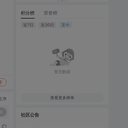
积分榜
荣誉榜
近7日
近30日
至今
暂无数据
复
查看更多榜单
正序
复
社区公告