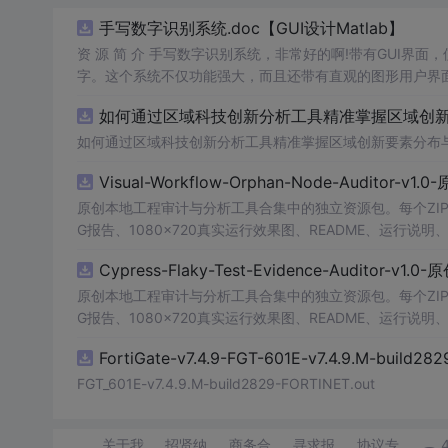
手写数字识别系统.doc【GUI设计Matlab】
资 源 简 介 手写数字识别系统，非常好的啊!带有GUI界面
字。这个系统不仅功能强大，而且还带有直观的图形用户界面
的识别结果。这个系统可以在各种场景中使用，无论是学校
如何通过区域科技创新分析工具精准掌握区域创新要
便和实用的工具，你一定会喜欢它的！
如何通过区域科技创新分析工具精准掌握区域创新要素分布
Visual-Workflow-Orphan-Node-Auditor-v1
原创本地工程审计与分析工具合集中的独立资源包。每个ZIP
G报告、1080×720真实运行效果图、README、运行说明、功
m test验证算法，执行npm run report生成报
Cypress-Flaky-Test-Evidence-Auditor-v1
源码、Logo、官方截图、论文、生产日志或其他受限素材
原创本地工程审计与分析工具合集中的独立资源包。每个ZIP
G报告、1080×720真实运行效果图、README、运行说明、功
m test验证算法，执行npm run report生成报
FortiGate-v7.4.9-FGT-601E-v7.4.9.M-build28
源码、Logo、官方截图、论文、生产日志或其他受限素材
FGT_601E-v7.4.9.M-build2829-FORTINET.out
关于我
招贤纳
商务合
寻求报
协议专