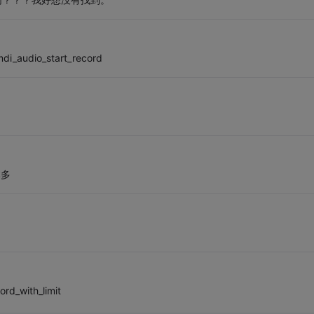
dio_start_record
本多
with_limit