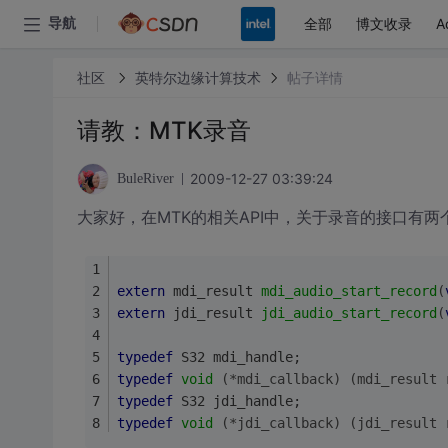
全部
博文收录
A
导航
社区
英特尔边缘计算技术
帖子详情
请教：MTK录音
2009-12-27 03:39:24
BuleRiver
大家好，在MTK的相关API中，关于录音的接口有两
extern
 mdi_result 
mdi_audio_start_record
(
extern
 jdi_result 
jdi_audio_start_record
(
typedef
 S32 mdi_handle;
typedef
void
(*mdi_callback)
(mdi_result 
typedef
 S32 jdi_handle;
typedef
void
(*jdi_callback)
(jdi_result 