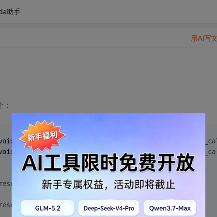
da助手
用AI写
个：
void
 *file_name, U8 format, mdi_handle *handle_p, mdi_ca
void
 *file_name, U8 format, jdi_handle *handle_p, jdi_ca
result)
;
result)
;