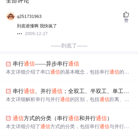
全部评论
q251731963
赞
到底谁懂啊 我快疯了
2009-12-27
——到底了——
串行
通信
——异步串行
通信
本文详细介绍了串口
通信
的基本概念，包括串行
通信
的定
义、意义及分类，并深入解析了异步串行
通信
的数据格
式、
通信
制式及
通信
速率等内容。
串行
通信
、并行
通信
；全双工、半双工、单工
通信
本文详细解析串行与并行
通信
的区别，包括
通信
距离、抗
干扰能力、速率和成本，以及全双工、半双工、单工
通信
的模型。同时，比较同步与异步
通信
，并讨论了
通信
速率
通信
方式的分类（串行
通信
和并行
通信
）
的概念，以帮助理解这两种关键的
通信
方式在实际项目中
的选择。
本文详细介绍了
通信
方式的分类，包括串行
通信
与并行
通
信
的区别、同步
通信
与异步
通信
的特点，以及单工、半双