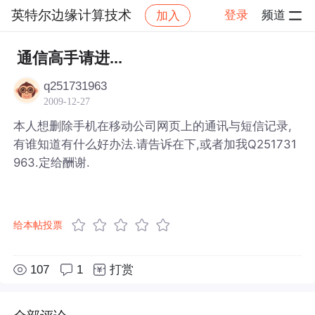
英特尔边缘计算技术
登录
频道
加入
帖子详情
社区
英特尔边缘计算技术
通信高手请进...
q251731963
2009-12-27
本人想删除手机在移动公司网页上的通讯与短信记录,
有谁知道有什么好办法.请告诉在下,或者加我Q251731
963.定给酬谢.
给本帖投票
107
1
打赏