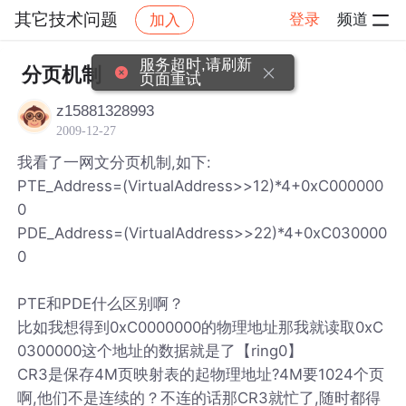
其它技术问题
登录
频道
加入
帖子详情
社区
其它技术问题
服务超时,请刷新
分页机制
页面重试
z15881328993
2009-12-27
我看了一网文分页机制,如下:
PTE_Address=(VirtualAddress>>12)*4+0xC000000
0
PDE_Address=(VirtualAddress>>22)*4+0xC030000
0
PTE和PDE什么区别啊？
比如我想得到0xC0000000的物理地址那我就读取0xC
0300000这个地址的数据就是了【ring0】
CR3是保存4M页映射表的起物理地址?4M要1024个页
啊,他们不是连续的？不连的话那CR3就忙了,随时都得