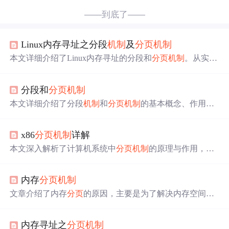
——到底了——
Linux内存寻址之分段
机制
及
分页
机制
本文详细介绍了Linux内存寻址的分段和
分页
机制
。从实模
式到保护模式，解释了分段
机制
的起源、段描述符、段寄
存器等概念，并探讨了Linux中如何简化和绕过分段
机制
。
分段和
分页
机制
接着，文章讲解了IA32的
分页
机制
，包括两级页表、页目
录项和页面项，以及Linux如何利用
分页
实现内存寻址。最
本文详细介绍了分段
机制
和
分页
机制
的基本概念、作用及
后，讨论了
分页
对性能的影响和Linux的
分页
策略，如四级
二者之间的区别。分段
机制
将虚拟内存划分为可变长度的
页表的兼容性设计。
段，适用于逻辑分区管理；
分页
机制
将线性地址空间划分
x86
分页
机制
详解
为固定大小的页面，便于物理内存管理。
本文深入解析了计算机系统中
分页
机制
的原理与作用，探
讨了为何引入
分页
机制
，以及它是如何从虚拟地址转换到
物理地址的过程。文章还详细解释了简单的
分页
模型，页
内存
分页
机制
表与页目录的概念，以及地址变换的具体步骤。
文章介绍了内存
分页
的原因，主要是为了解决内存空间分
配的问题。在
分页
机制
中，线性地址可以连续而物理地址
不必连续，通过页表进行地址转换。一级页表用于将线性
内存寻址之
分页
机制
地址转换为物理地址，而二级页表则进一步优化了地址映