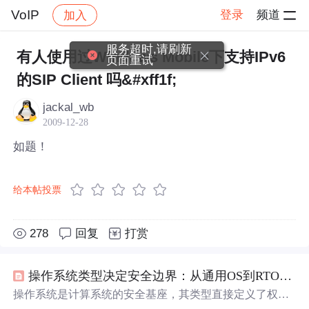
VoIP
登录
频道
加入
帖子详情
社区
VoIP
服务超时,请刷新
有人使用过Windows Mobile下支持IPv6
页面重试
的SIP Client 吗&#xff1f;
jackal_wb
2009-12-28
如题！
给本帖投票
278
回复
打赏
操作系统类型决定安全边界：从通用OS到RTOS的实战安全DNA
操作系统是计算系统的安全基座，其类型直接定义了权限
模型、内存管理、进程隔离与可信执行等核心安全能力。