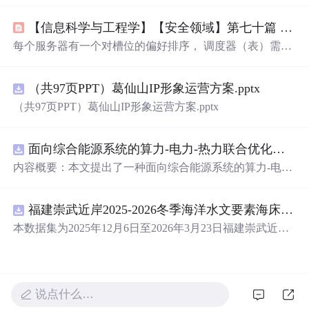
理解Linux、
Windows
、macOS等通用OS的弹性安全契
【信息科学与工程学】【安全领域】第七十篇 负载均衡设备的主要算法01
约，FreeRTOS、Zephyr等RTOS的确定性安全约束，QN
X、INTEGRITY等嵌入式OS的硬件隔离范式，以及Androi
每个服务器有一个对槽位的偏好排序， 调度器（表）需要
d、iOS、ESXi等专用OS的领域语法安全逻辑，是构建真实
为每个槽位分配一个服务器， 目标是整体上满足所有服务
防护体系的前提。尤其在金融、工控、医疗等关键场景
器的偏好（即均匀填充）， 同时保持稳定性（变化
中，OS类型误判——如将实时系统当通用系统
使用
，或在
（共97页PPT）葛仙山IP形象运营方案.pptx
小）。： 对于一个新到达的请求， 如果将其分配到当前有
资源受限设备上部署全功能发行版——已成为83%重大安
cj个请求（包括正在服务的）的服务器sj， 其期望等待时间
（共97页PPT）葛仙山IP形象运营方案.pptx
全事
为 (cj + 1) / μj。输入：服务器集群S={s1, s2, ..., sn}， 权重
W={w1, w2, ..., wn}， 当前指针i。输出：选中的服务器s
j。输入：服务器集群S， 各服务器当前活动连接数cj， 各
面向综合能源系统的算力-电力-热力联合优化调度策略（Matlab代码实现）
服务器预设权重wj。
内容概要：本文提出了一种面向综合能源系统的算力-电
力-热力联合优化调度策略，并提供了基于Matlab的完整代
码实现。该资源系统性地探讨了多能源系统中电力、热力
福建崇武近岸2025-2026冬季海洋水文要素海床基观测数据集.zip
与算力资源的协同优化问题，通过构建精细化的数学模
型，实现能源供给、负荷需求与计算任务的全局联合调
本数据集为2025年12月6日至2026年3月23日福建崇武近岸
度，旨在提升综合能源系统的整体能效、经济性与运行灵
海域海床基现场观测数据，包含自容式温度波潮仪（TD）
活性。研究涵盖了源网荷储协调、多时间尺度优化、需求
和声学多普勒流速剖面仪（ADCP）获取的潮位、波浪、
响应机制等关键技术，并融合粒子群算法（PSO）、灰狼
水温等海洋水文要素的同步观测数据以及质控文件，质控
优化器（GWO）等多种智能优化算法进行高效求解。文档
文件记录观测要素数据对应的质量标志，包括通过（pas
说点什么…
不仅提供了核心算法实现，还整合了大量相关科研主题与
s）和可疑（suspect）,其中suspect代表该观测值偏离其局地