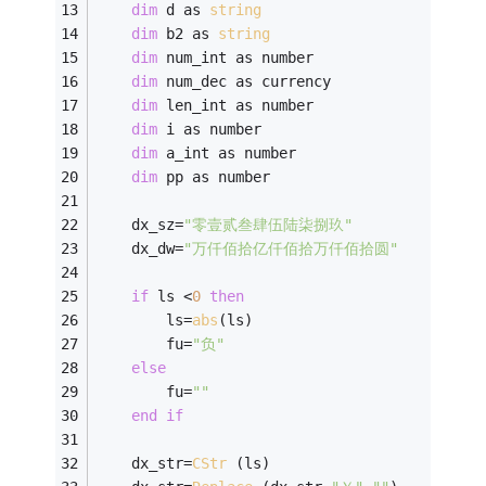
dim
 d as 
string
dim
 b2 as 
string
dim
 num_int as number 
dim
 num_dec as currency 
dim
 len_int as number 
dim
 i as number 
dim
 a_int as number 
dim
 pp as number 
    dx_sz=
"零壹贰叁肆伍陆柒捌玖"
    dx_dw=
"万仟佰拾亿仟佰拾万仟佰拾圆"
if
 ls <
0
then
        ls=
abs
(ls) 
        fu=
"负"
else
        fu=
""
end
if
    dx_str=
CStr
 (ls) 