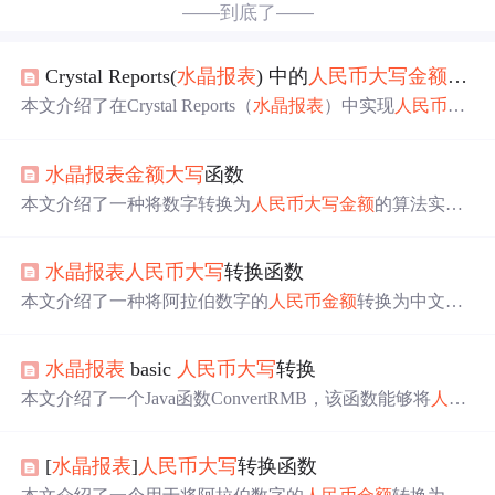
——到底了——
Crystal Reports(
水晶报表
) 中的
人民币
大写
金额
写法
本文介绍了在Crystal Reports（
水晶报表
）中实现
人民币
大
写
金额
写法的方法。通过自定义变量，对要显示成
大写
金
额
的变量进行处理，分别获取小数点前后的数字，将数字
水晶报表
金额
大写
函数
转换为中文
大写
，添加中文单位，最后根据不同情况组合
成完整的
人民币
大写
金额
。
本文介绍了一种将数字转换为
人民币
大写
金额
的算法实
现。通过定义不同的汉字数组来对应数字及其单位，并利
用循环遍历数值的每一位，实现从阿拉伯数字到汉字
金额
水晶报表
人民币
大写
转换函数
的有效转换。
本文介绍了一种将阿拉伯数字的
人民币
金额
转换为中文
大
写
的方法。通过编写特定的函数，可以轻松实现在报表中
显示
人民币
金额
的
大写
形式。
水晶报表
basic
人民币
大写
转换
本文介绍了一个Java函数ConvertRMB，该函数能够将
人民
币
数字转换为中文
大写
形式。函数首先处理负数和小数
点，然后分别处理整数部分和小数部分，将数字转换为中
[
水晶报表
]
人民币
大写
转换函数
文
大写
，并考虑了
金额
小于1元的特殊情况。最后，函数将
转换结果拼接起来，形成完整的
人民币
大写
金额
。