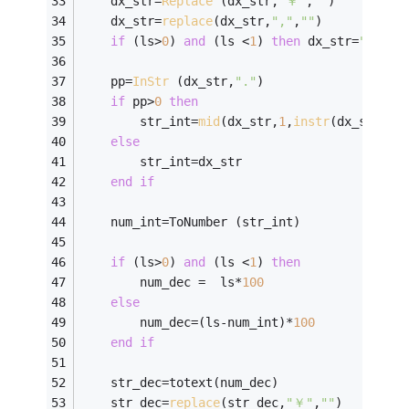
    dx_str=
Replace
 (dx_str,
"￥"
,
""
) 
    dx_str=
replace
(dx_str,
","
,
""
) 
if
 (ls>
0
) 
and
 (ls <
1
) 
then
 dx_str=
"0"
+dx
    pp=
InStr
 (dx_str,
"."
)  
if
 pp>
0
then
        str_int=
mid
(dx_str,
1
,
instr
(dx_str,
".
else
        str_int=dx_str 
end
if
    num_int=ToNumber (str_int) 
if
 (ls>
0
) 
and
 (ls <
1
) 
then
        num_dec =  ls*
100
else
        num_dec=(ls-num_int)*
100
end
if
    str_dec=totext(num_dec) 
    str_dec=
replace
(str_dec,
"￥"
,
""
) 