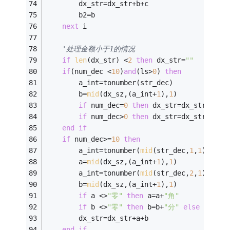
        dx_str=dx_str+b+c 
        b2=b 
next
 i 
'处理金额小于1的情况 
if
len
(dx_str) <
2
then
 dx_str=
""
if
(num_dec <
10
)
and
(ls>
0
) 
then
        a_int=tonumber(str_dec) 
        b=
mid
(dx_sz,(a_int+
1
),
1
) 
if
 num_dec=
0
then
 dx_str=dx_str+
"整"
if
 num_dec>
0
then
 dx_str=dx_str+
"零"
+
end
if
if
 num_dec>=
10
then
        a_int=tonumber(
mid
(str_dec,
1
,
1
)) 
        a=
mid
(dx_sz,(a_int+
1
),
1
) 
        a_int=tonumber(
mid
(str_dec,
2
,
1
)) 
        b=
mid
(dx_sz,(a_int+
1
),
1
) 
if
 a <>
"零"
then
 a=a+
"角"
if
 b <>
"零"
then
 b=b+
"分"
else
 b=
""
        dx_str=dx_str+a+b 
end
if