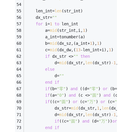
    len_int=
len
(str_int) 
    dx_str=
""
for
 i=
1
to
 len_int 
        a=
mid
(str_int,i,
1
) 
        a_int=tonumber(a) 
        b=
mid
(dx_sz,(a_int+
1
),
1
) 
        c=
mid
(dx_dw,(
13
-len_int+i),
1
) 
if
 dx_str <>
""
then
            d=
mid
(dx_str,
len
(dx_str)
-1
,
1
) 
else
            d=
""
end
if
if
(b=
"零"
) 
and
 ((d=
"零"
) 
or
 (b=b2) 
or
if
(a=
"0"
) 
and
 (c <>
"圆"
) 
and
 (c <>
"万
if
((c=
"圆"
) 
or
 (c=
"万"
) 
or
 (c=
"亿"
)) 
            dx_str=
mid
(dx_str,
1
,
len
(dx_str)
-
            d=
mid
(dx_str,
len
(dx_str)
-1
,
2
) 
if
((c=
"圆"
) 
and
 (d=
"万"
))
or
((c=
"
end
if