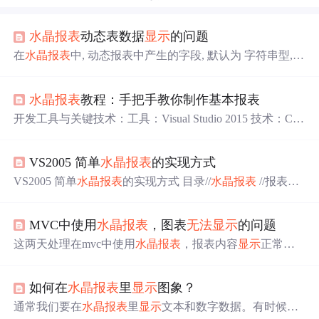
水晶报表
动态表数据
显示
的问题
在
水晶报表
中, 动态报表中产生的字段, 默认为 字符串型,
在报表中
显示
时, 设置的数字格式没有效果. 解决办法: 回到
数据集定义中, 设置 Table 中的
列
为对应的数据类型, 再拖
水晶报表
教程：手把手教你制作基本报表
放到报表中, 就可以设置
显示
格式了. 转载于:https://www.cn
blogs.com/csMapx/archive/2011/05/24/2055526.html...
开发工具与关键技术：工具：Visual Studio 2015 技术：C#+
JavaScript+Html+Asp.Net.MVC 作者：李宥良 ；撰写时间：
2019 年 5 月 6 日 ASP.NET
水晶报表
的学习 这篇文章教你
VS2005 简单
水晶报表
的实现方式
如何在.Net Web应用中使用
水晶报表
，也可以让你在学习
过程中少走一些弯路。为了得到最好的效果，读者最好需
VS2005 简单
水晶报表
的实现方式 目录//
水晶报表
//报表里
要有一些基础的Asp.Net访问数据库的知识以及使用VS.N
面的数据分组和排序 （利用 组专家 和记录排序专家） //
e...
设置参数（按照程序提供的参数给出报表） //抑制
显示
MVC中使用
水晶报表
，图表
无法
显示
的问题
（过滤
显示
） //子报表 （主报表，明细报表） //内嵌式连
接型子报表示例 （直接
显示
） //依需要
显示
子报表示例
这两天处理在mvc中使用
水晶报表
，报表内容
显示
正常，
（象超级链接） //
水晶报表
中的 图标
显示
（图片的形式
显
但再插入图表后，总是
无法
显示
，出现红X，查看图片路
示
）一
径
显示
为“http://localhost:8396/CrystalImageHandler.aspx?dyna
如何在
水晶报表
里
显示
图象？
micimage=cr_tmp_image_dc815016-6233-4763-9c61-2e388687
a444.png”因为图表是通过CrystalImageHandler来动态生成
通常我们要在
水晶报表
里
显示
文本和数字数据。有时候，
的，查找web.config文件“httpHandlers”配置节，存在CrystalI