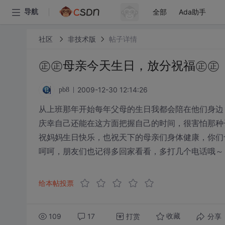
全部
Ada助手
导航
社区
非技术版
帖子详情
㊣㊣母亲今天生日，放分祝福㊣㊣
2009-12-30 12:14:26
pb8
从上班那年开始每年父母的生日我都会陪在他们身边
庆幸自己还能在这方面把握自己的时间，很害怕那种
祝妈妈生日快乐，也祝天下的母亲们身体健康，你们
呵呵，朋友们也记得多回家看看，多打几个电话哦～
给本帖投票
109
17
打赏
分享
收藏