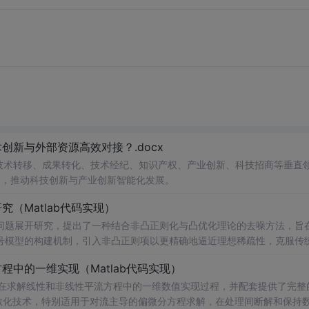
新与外部资源高效对接？.docx
在技术转移、成果转化、技术经纪、知识产权、产业创新、科技招商等垂直
案，推动科技创新与产业创新智能化发展。
（Matlab代码实现）
问题展开研究，提出了一种结合非凸正则化与凸优化理论的去噪方法，旨
号模型的构建机制，引入非凸正则项以更精确地逼近理想稀疏性，克服传
模型求解的稳定性与收敛性。整个算法流程在Matlab平台上完整实现，
中的一维实现（Matlab代码实现）
配套提供可复现的代码资源，便于研究人员进一步验证与拓展。该方法在
适合人群：具备一定信号与系统、数字信号处理
在求解线性和非线性平流方程中的一维数值实现过程，并配套提供了完整
编程能力的研究生、科研人员及从事语音增强、音频工程、通信系统等相关领
离散化技术，特别适用于对流主导的偏微分方程求解，在处理间断解和保持