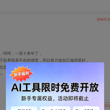
用AI写
，呵呵，一晃十来年了，
子欲养而亲不在的感觉，所以努力使自己做得更好，
也是儿女的牵挂，
～
转发到动态
举报
写回