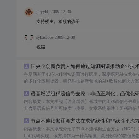
ppyybb
2009-12-30
支持楼主。孝顺的孩子
sybasebbs
2009-12-30
祝福
国央企创新负责人如何通过知识图谱推动企业技术创
科易网基于40亿+科创知识图谱数据库，深度探索AI技术
的多样化应用场景，研究科技创新领域的AI+数智化解决方
语音增强组稀疏信号去噪：非凸正则化，凸优化研究
内容概要：本文围绕【语音增强】领域中的组稀疏信号去噪
升含噪语音信号的可懂度与质量。文章系统阐述了组稀疏信
正则化在稀疏表达上的局限性，并采用高效的凸优化算法保障
节点不连续伽辽金方法在求解线性和非线性平流方程
语音信号预处理、稀疏系数求解、去噪重构等关键环节，并
数学可处理性的同时显著增强了去噪性能，尤其适用于低信噪比环境下的语音恢复任务。; 
内容概要：本文系统介绍了节点不连续伽辽金方法（NDG）
理论基础，熟悉稀疏表示与最优化方法，且拥有Matlab
tlab代码实现。该方法作为一种高精度、高分辨率的数值