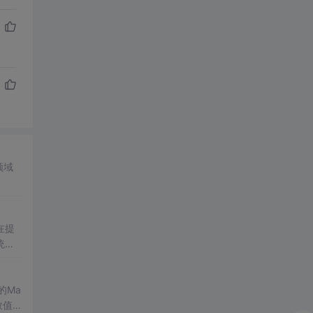
领域
在提
统凸
涵盖
保留
的Ma
域的
数值