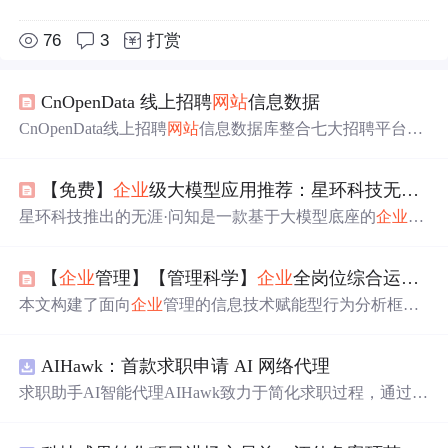
76
3
打赏
CnOpenData 线上招聘
网站
信息数据
CnOpenData线上招聘
网站
信息数据库整合七大招聘平台数
据，覆盖2014年至今的岗位、
企业
、薪资、技能要求等结
构化字段，支持劳动力市场趋势分析、人岗匹配研究及中
【免费】
企业
级大模型应用推荐：星环科技无涯·问知
小
企业
就业研究。数据具多源性、长时序、高频更新与文
本挖掘潜力，广泛应用于劳动经济学、教育政策与
企业
HR
星环科技推出的无涯·问知是一款基于大模型底座的
企业
级
决策。
垂直领域问答产品，支持多种文件格式，自动处理和存储
知识，适用于法律法规、财经等领域。
【
企业
管理】【管理科学】
企业
全岗位综合运营与组织知识矩阵体系15
本文构建了面向
企业
管理的信息技术赋能型行为分析框
架，涵盖人性-行为-语言关系矩阵、岗位分级分类矩阵、
全维度推导关系矩阵、多维互斥矩阵及行为分级分类体
AIHawk：首款求职申请 AI 网络代理
系。重点包括纳米级岗位行为分解、行为与任务/流程/组织
结构的强弱推导逻辑、互斥关系识别与分离策略，以及可
求职助手AI智能代理AIHawk致力于简化求职过程，通过自
落地的行为评估、培训与绩效管理机制，支撑组织数字化
动化职位申请流程。借助人工智能，它能够帮助用户以定
治理与智能决策。
制化的方式申请多个职位。