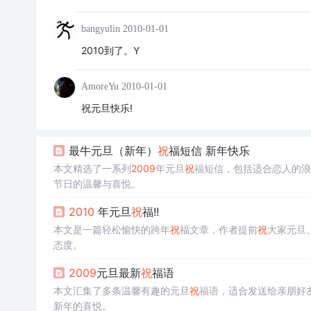
bangyulin
2010-01-01
2010到了。Y
AmoreYu
2010-01-01
祝元旦快乐!
最牛元旦（新年）
祝
福短信 新年快乐
本文精选了一系列
2009
年元旦
祝
福短信，包括适合恋人的浪
节日的温馨与喜悦。
2010
年元旦
祝
福!!
本文是一篇轻松愉快的跨年
祝
福文章，作者提前
祝
大家元旦
态度。
2009
元旦最新
祝
福语
本文汇集了多条温馨有趣的元旦
祝
福语，适合发送给亲朋好
新年的喜悦。