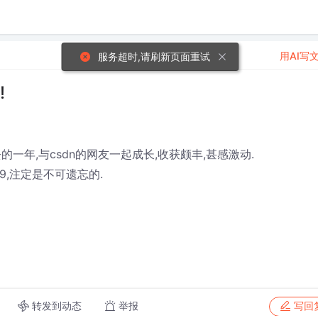
用AI写
服务超时,请刷新页面重试
!
的一年,与csdn的网友一起成长,收获颇丰,甚感激动.
9,注定是不可遗忘的.
转发到动态
举报
写回