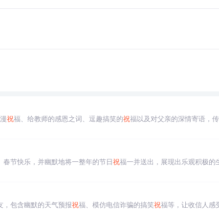
漫
祝
福、给教师的感恩之词、逗趣搞笑的
祝
福以及对父亲的深情寄语，传
、春节快乐，并幽默地将一整年的节日
祝
福一并送出，展现出乐观积极的
友，包含幽默的天气预报
祝
福、模仿电信诈骗的搞笑
祝
福等，让收信人感