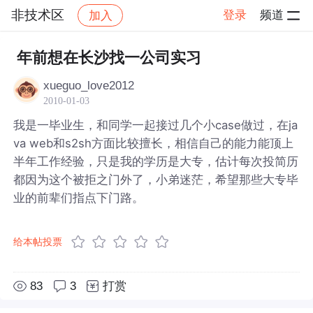
非技术区
登录
频道
加入
帖子详情
社区
非技术区
年前想在长沙找一公司实习
xueguo_love2012
2010-01-03
我是一毕业生，和同学一起接过几个小case做过，在ja
va web和s2sh方面比较擅长，相信自己的能力能顶上
半年工作经验，只是我的学历是大专，估计每次投简历
都因为这个被拒之门外了，小弟迷茫，希望那些大专毕
业的前辈们指点下门路。
给本帖投票
83
3
打赏