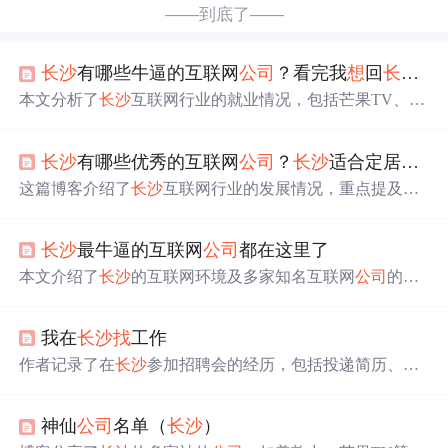
——到底了——
长沙
有哪些牛逼的互联网
公司
？看完我
想
回
长沙
了
本文分析了
长沙
互联网行业的就业情况，包括芒果TV、浩
鲸科技等企业的薪资、福利和发展前景，并对比了不同
公
司
的技术实力和工作环境。
长沙
有哪些优秀的互联网
公司
？
长沙
适合定居吗？
这篇博客介绍了
长沙
互联网行业的发展情况，重点提及了
芒果TV、兴盛优选和草花互动等
公司
，包括它们的薪资范
围、工作环境和行业地位。此外，还提到了
长沙
的房价、
长沙
最牛逼的互联网
公司
都在这里了
教育资源、医疗设施和娱乐活动，如
长沙
四大名校、湘雅
医院和当地著名景点。
本文介绍了
长沙
的互联网环境及多家知名互联网
公司
的情
况，包括芒果TV、兴盛优选等，并对比了各
公司
的薪资待
遇和发展前景。
我在
长沙
找
工作
作者记录了在
长沙
参加招聘会的经历，包括投递简历、参
加笔试和面试的过程。最终选择了一家待遇较好的
公司
并
签约。
神仙
公司
名单（
长沙
）