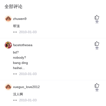
全部评论
zhuwen9
赞
帮顶
2010-01-03
facetothesea
赞
bd?
nobody?
bang ding
heihei...
2010-01-03
xueguo_love2012
赞
没人啊
2010-01-03