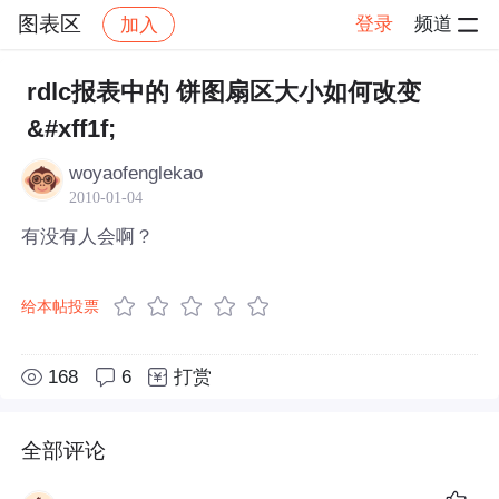
图表区
登录
频道
加入
帖子详情
社区
图表区
rdlc报表中的 饼图扇区大小如何改变
&#xff1f;
woyaofenglekao
2010-01-04
有没有人会啊？
给本帖投票
168
6
打赏
全部评论