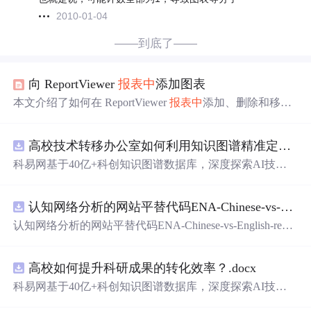
2010-01-04
——到底了——
向 ReportViewer
报表
中
添加图表
本文介绍了如何在 ReportViewer
报表
中
添加、删除和移动
图表，以及修改图表的外观和数据。内容包括设置图表类
型、调整图表
大小
位置、添加数据、修改轴和图例样式，
高校技术转移办公室如何利用知识图谱精准定位产业需求与技术适配点？.docx
并探讨了值、类别和系列组的概念。适用于需要创建和定
制
报表
的读者。
科易网基于40亿+科创知识图谱数据库，深度探索AI技术
在技术转移、成果转化、技术经纪、知识产权、产业创
新、科技招商等垂直领域的多样化应用场景，研究科技创
认知网络分析的网站平替代码ENA-Chinese-vs-English-reproducible.zip
新领域的AI+数智化解决方案，推动科技创新与产业创新
智能化发展。
认知网络分析的网站平替代码ENA-Chinese-vs-English-repro
ducible.zip
高校如何提升科研成果的转化效率？.docx
科易网基于40亿+科创知识图谱数据库，深度探索AI技术
在技术转移、成果转化、技术经纪、知识产权、产业创