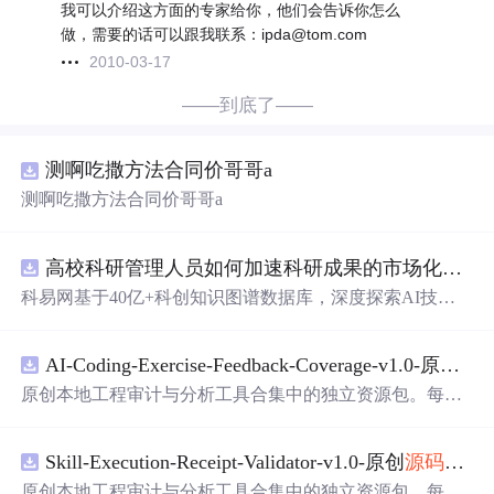
我可以介绍这方面的专家给你，他们会告诉你怎么
做，需要的话可以跟我联系：ipda@tom.com
2010-03-17
——到底了——
测啊吃撒方法合同价哥哥a
测啊吃撒方法合同价哥哥a
高校科研管理人员如何加速科研成果的市场化转化？.docx
科易网基于40亿+科创知识图谱数据库，深度探索AI技术
在技术转移、成果转化、技术经纪、知识产权、产业创
新、科技招商等垂直领域的多样化应用场景，研究科技创
AI-Coding-Exercise-Feedback-Coverage-v1.0-原创
源
新领域的AI+数智化解决方案，推动科技创新与产业创新
智能化发展。
原创本地工程审计与分析工具合集中的独立资源包。每个
ZIP包含完整
源码
、3项自动化测试、可复现合成示例、离
线HTML、JSON与SVG报告、1080×720真实运行效果图、
Skill-Execution-Receipt-Validator-v1.0-原创
源码
与文档
README、运行说明、功能清单、MIT License及原创与授
权声明。解压后进入project目录，执行npm test验证算法，
原创本地工程审计与分析工具合集中的独立资源包。每个