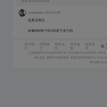
请发表友善的回复…
xiaohuanjie
2010-01-06
还真没用过
好像IBM有个ROSE是干这个的
关于我
招贤纳
商务合
寻求报
协议专
们
士
作
道
区
公安备案号11010502030143
京ICP备19004658号
京网文〔
家长监护
网络110报警服务
中国互联网举报中心
Chro
©1999-2