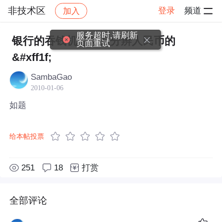
非技术区
登录
频道
加入
帖子详情
社区
非技术区
服务超时,请刷新
银行的吞钱机是怎么分辨人民币的
页面重试
&#xff1f;
SambaGao
2010-01-06
如题
给本帖投票
251
18
打赏
全部评论