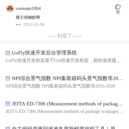
cuixiuqin1954
赞
楼主很幽默啊
2010-01-06
——到底了——
GoFly快速开发后台管理系统
GoFly快速开发框架基于Gin快速开发框架，能快速搭建应
用、框架底层完善、丰富代码仓插件、快速开发数据大
屏、物联网平台、OA流程审批、工作流引擎、商城、微信
NPI综合景气指数 NPI集装箱码头景气指数等2016-2026
管理后台等。api文档管理并一键生成api接口代码，一键生
成 CRUD前后端代码丰富组件，基于 Gin和 Vue3的Arco D
NPI综合景气指数 NPI集装箱码头景气指数等2016-2026
esign的快速后台开发框架，基于JWT接口验证和Auth验证
的权限管理系统,附件管理系统，天生支持saas架构。本着
大道至简思想，接口单层设计，开发简单，极易上手、代
JEITA ED-7306 (Measurement methods of package warpage).pdf
码可读性和可维护性好、得益于Go优秀性能框架性能和并
JEITA ED-7306 (Measurement methods of package warpage).p
发都很优秀、需要硬件资源很小。
df
自主编码变更回滚准备度新鲜度排程工具｜原创源码+测试+离线报告