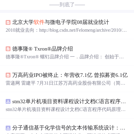
——到底了——
北京大学
软件
与微电子学院08届就业统计
2010就业去向：http://blog.csdn.net/Felomeng/archive/2010/06/
11/5662980.aspx 61565部队 Autodesk Design Software (Shang
hai)Co.,Ltd Autodesk Design Software(上海)公司 BEA公司 C
德事隆® Txron®品牌介绍
A(冠群电脑) Google IBM IBM IBM IBM IBM I...
德事隆®Txron® 螺钉品牌介绍 一．品牌介绍： 创始于美
国的百年紧固品牌——德事隆®Txron®。 上世纪80年代
初，德事隆®品牌强势登场，采用美标及澳洲标准，主打
万高药业IPO被终止：年营收7.1亿 曾拟募资6.1亿
高端防腐紧固件/钻尾钉/螺栓/不锈钢螺丝/防水紧固件等，
依托美国工业制造优势，以及在国内近40年行业深耕经
雷递网 雷建平 7月31日江苏万高药业股份有限公司（简
验，已经积累上万项目合作案例。 德事隆®以“品质紧固世
称：“万高药业”）日前IPO被终止，万高药业曾准备在深交
界，技术紧固未来，服务紧固你我”作为品牌精神，依托百
所创业板上市。万高药业原计划募资6.1亿元，其中，3.1亿
年美国工业
stm32单片机项目资料课程设计文档C语言程序代码原理图电路PCB实例无线智能报警器的设计
元用于年产片剂32亿片、胶囊剂5亿粒、颗粒剂2亿袋、干
混悬剂1亿袋、小容量注射剂4000万支建设项目，2.4亿元
stm32单片机项目资料课程设计文档C语言程序代码原理图
用于创新药研发项目，6000万用于补充流动资金项目。年
电路PCB实例无线智能报警器的设计
营收7.1亿万高药业位于江苏省海门经济技术开发区，2004
年建厂，...
分子通信基于化学信号的文本传输系统设计：桌面式实验平台实现与非线性特性分析