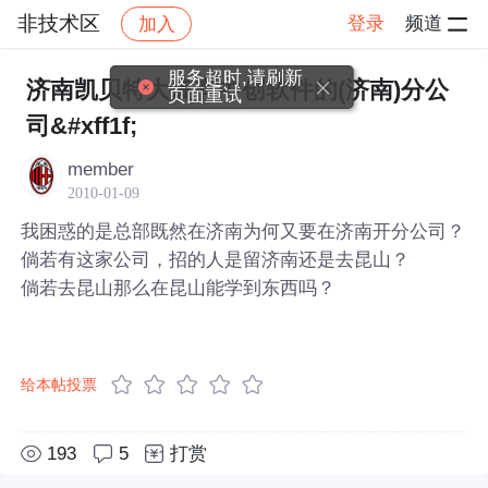
非技术区
登录
频道
加入
帖子详情
社区
非技术区
服务超时,请刷新
济南凯贝特大厦有中创软件的(济南)分公
页面重试
司&#xff1f;
member
2010-01-09
我困惑的是总部既然在济南为何又要在济南开分公司？
倘若有这家公司，招的人是留济南还是去昆山？
倘若去昆山那么在昆山能学到东西吗？
给本帖投票
193
5
打赏