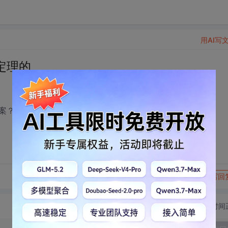
用AI写
定理的
案？
转发到动态
举报
写回
切换为时间