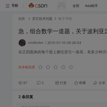
全部
Ada助手
导航
社区
其它技术问题
帖子详情
急，组合数学一道题，关于波利亚
2010-01-10 09:26:04
windbroker
在正四面体的每个面上都任意引一条高，有多少种方
给本帖投票
97
2
打赏
分享
收藏
2 条
回复