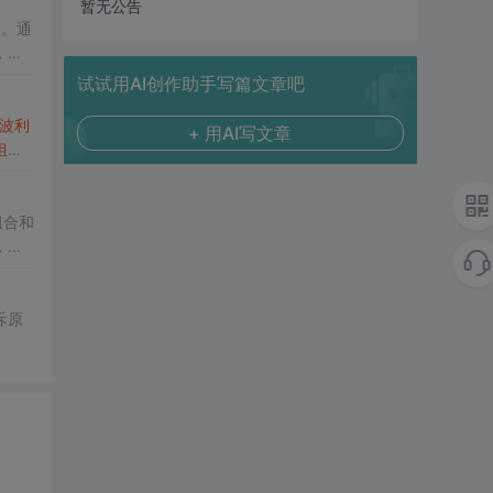
暂无公告
量。通
，给
n编
试试用AI创作助手写篇文章吧
波利
+ 用AI写文章
组合
组合和
，包
斥原