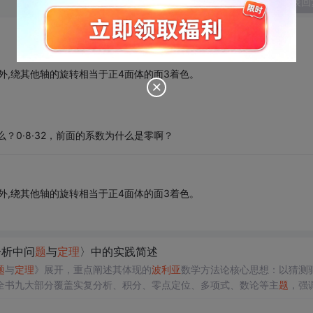
发表回
外,绕其他轴的旋转相当于正4面体的面3着色。
？0·8·32，前面的系数为什么是零啊？
外,绕其他轴的旋转相当于正4面体的面3着色。
分析中问
题
与
定理
〉中的实践简述
题
与
定理
》展开，重点阐述其体现的
波利亚
数学方法论核心思想：以猜测
全书九大部分覆盖实复分析、积分、零点定位、多项式、数论等主
题
，强
化。该书不仅是高难度训练工具，更是数学思维方式的系统性载体。