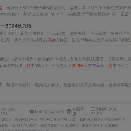
题
。当项链上有N个珠子和N种颜色时，需要计算可能的不同染色方案数
cd(i,n)，并提出当gcd(i,n)=g时，i的数量等于欧拉函数phi(y)。最后
4983,8583312,Python编程：从扫雷脚本到数据分析与网页解析,['Pytho
—2024秋总结
重点总结，涵盖了排列组合、母函数、递推关系、容斥原理、抽屉原理和
明过程、实际应用以及课后习
题
的解答，旨在帮助学生更好地理解和掌握
的概念，探讨了排列与组合的基本概念，如加法和乘法原理，以及排列、
斥原理在解决问
题
中的应用，最后提到了
波利亚
计数在着色问
题
中的角色
练，包括计数技巧、递推关系解决、组合证明及算法等内容。重点讲解容
400-660-
在线客
工作时间 8:30-
kefu@csdn.net
0108
服
22:00
2020〕1039-165号
经营性网站备案信息
北京互联网违法和不良信息举报中心
me商店下载
账号管理规范
版权与免责声明
版权申诉
出版物许可证
营业执照