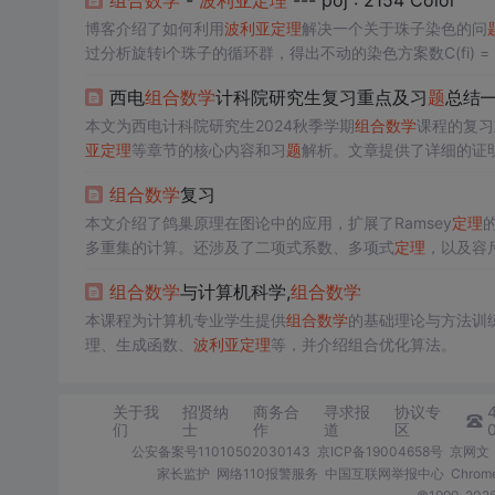
组合数学
-
波利亚
定理
--- poj : 2154 Color
博客介绍了如何利用
波利亚
定理
解决一个关于珠子染色的问
过分析旋转i个珠子的循环群，得出不动的染色方案数C(fi) = n^g
出了该问
题
的时间复杂度为O(n^(1/2))的解决方案。 10287
西电
组合数学
计科院研究生复习重点及习
题
总结—
程', '数据分析', '网页解析', 'Jupyter教程', '扫雷算法']
本文为西电计科院研究生2024秋季学期
组合数学
课程的复习
亚
定理
等章节的核心内容和习
题
解析。文章提供了详细的证
数学
的知识点，为考试做好准备。
组合数学
复习
本文介绍了鸽巢原理在图论中的应用，扩展了Ramsey
定理
多重集的计算。还涉及了二项式系数、多项式
定理
，以及容
括等价和非等价着色的区分。
组合数学
与计算机科学,
组合数学
本课程为计算机专业学生提供
组合数学
的基础理论与方法训
理、生成函数、
波利亚
定理
等，并介绍组合优化算法。
关于我
招贤纳
商务合
寻求报
协议专
们
士
作
道
区
公安备案号11010502030143
京ICP备19004658号
京网文〔
家长监护
网络110报警服务
中国互联网举报中心
Chro