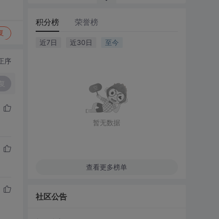
积分榜
荣誉榜
复
近7日
近30日
至今
正序
复
暂无数据
查看更多榜单
社区公告