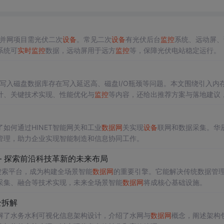
KV并网项目需光伏二次
设备
。常见二次
设备
有光伏后台
监控
系统、远动屏、
系统可
实时
监控
数据，远动屏用于远方
监控
等，保障光伏电站稳定运行。
写入磁盘数据库存在写入延迟高、磁盘I/O瓶颈等问题。本文围绕引入内
计、关键技术实现、性能优化与
监控
等内容，还给出推荐方案与落地建议
如何通过HINET智能网关和工业
数据网
关实现
设备
联网和数据采集。华
管理，助力企业实现智能制造和信息协同工作。
 探索前沿科技革新的未来布局
能搜索平台，成为构建全场景智能
数据网
的重要引擎。它能解决传统数据管
采集、融合等技术实现，未来全场景智能
数据网
将成核心基础设施。
全拆解
解了水务水利可视化信息架构设计，介绍了水网与
数据网
概念，阐述架构