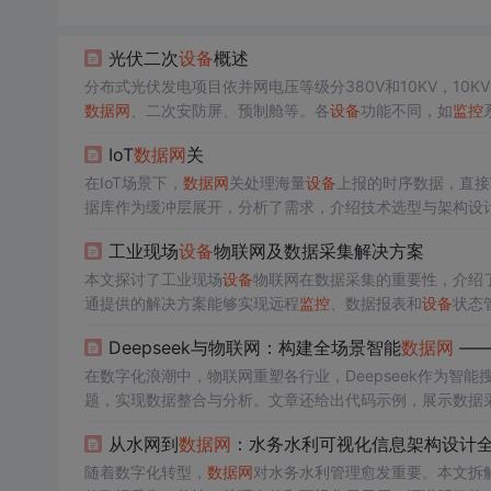
光伏二次
设备
概述
分布式光伏发电项目依并网电压等级分380V和10KV，10
数据网
、二次安防屏、预制舱等。各
设备
功能不同，如
监控
‌IoT
数据网
关‌
在IoT场景下，
数据网
关处理海量
设备
上报的时序数据，直接
据库作为缓冲层展开，分析了需求，介绍技术选型与架构设
提升吞吐量、降低成本。
工业现场
设备
物联网及数据采集解决方案
本文探讨了工业现场
设备
物联网在数据采集的重要性，介绍了
通提供的解决方案能够实现远程
监控
、数据报表和
设备
状态
Deepseek与物联网：构建全场景智能
数据网
——
在数字化浪潮中，物联网重塑各行业，Deepseek作为智
题，实现数据整合与分析。文章还给出代码示例，展示数据
从水网到
数据网
：水务水利可视化信息架构设计
随着数字化转型，
数据网
对水务水利管理愈发重要。本文拆