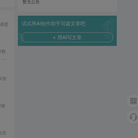
暂无公告
试试用AI创作助手写篇文章吧
调度
+ 用AI写文章
存数
，可
辰智
理难
包含