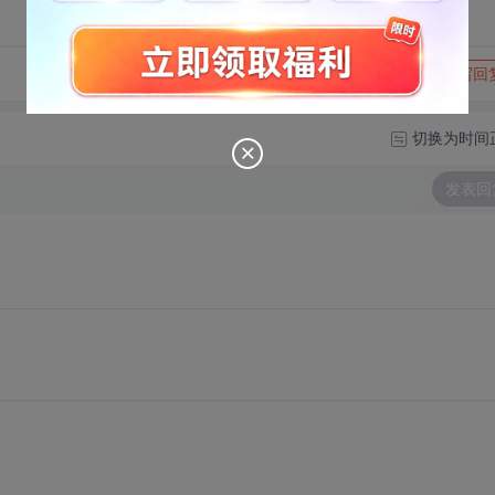
转发到动态
举报
写回
切换为时间
发表回