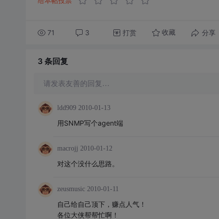
给本帖投票
71
3
打赏
分享
收藏
3 条
回复
请发表友善的回复…
ldd909
2010-01-13
用SNMP写个agent端
macrojj
2010-01-12
对这个没什么思路。
zeusmusic
2010-01-11
自己给自己顶下，赚点人气！
各位大侠帮帮忙啊！