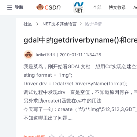
全部
博文收录
A
导航
社区
.NET技术其他语言
帖子详情
gdal中的getdriverbyname()和cr
2010-01-11 11:34:28
heihei1018
我是菜鸟，刚开始看GDAL文档，想用C#实现创建
sting format = "img";
Driver drv = Ddal.GetDriverByName(format);
调试过程中发现drv一直是空值，不知道原因何在，可能是
另外求助create()函数在c#中的用法
今天写了一句：create（"f:\\**.img",512,512,3
不知道哪里出了问题....