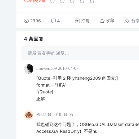
给本帖投票
2996
4
打赏
分
收藏
4 条
回复
请发表友善的回复…
minwen369
2010-04-07
[Quote=引用 2 楼 yhzheng2009 的回复:]
format = "HFA"
[/Quote]
正解
z954134
2010-04-05
我也碰到这个问题了，OSGeo.GDAL.Dataset dataSet = O
Access.GA_ReadOnly); 不是null