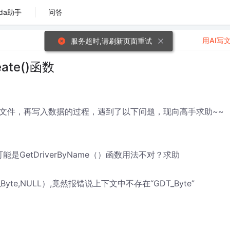
da助手
问答
用AI写
服务超时,请刷新页面重试
eate()函数
空文件，再写入数据的过程，遇到了以下问题，现向高手求助~~
GetDriverByName（）函数用法不对？求助
,GDT_Byte,NULL）,竟然报错说上下文中不存在“GDT_Byte”