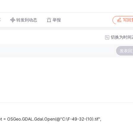
转发到动态
举报
享
写回
切换为时间
发表回
SGeo.GDAL.Gdal.Open(@"C:\F-49-32-(10).tif",