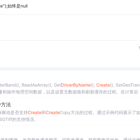
ile");始终是null
Band(), ReadAsArray(), Get
Driver
ByName
(),
Create
(), SetGeoTran
如何读取、创建和操作地理空间数据，以及设置无数据值和刷新缓存的过程。在计算后
82768629,7881731,CentOS 安装配置Zookeeper详解,['
y方法
像驱动是否支持
Create
和
Create
Copy方法的过程。通过示例代码展示了
Tiff的支持情况。
括复制图像、改变颜色通道顺序、提取单通道、裁剪图像等操作。通过示