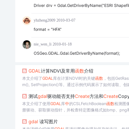
Driver drv = Gdal.GetDriverByName("ESRI Shapef
yhzheng2009
2010-03-07
format = "HFA"
nie_wen_li
2010-01-18
OSGeo.GDAL.Gdal.GetDriverByName(format);
GDAL
计算NDVI及常用
函数
介绍
本文介绍了
GDAL
库在计算NDVI时的关键
函数
，包括GetRaster
m(), SetProjection()等。通过示例代码展示了
现影像形状由菱形变为矩形，讨论了可能的原因，涉及空间参考系的影响。 
测试
gdal
驱动能否支持
Create
方法和
Create
Cop
keeper安装', 'Zookeeper配置', '分布式服务']
本文介绍了使用
GDAL
库
中
的CSLFetchBoolean
函数
检测图
册驱动、获取驱动指针，并检查特定图像格式如bmp、png和G
gdal
读写图片
本文详细介绍使用
GDAL
库进行图像处理与保存的方法，包