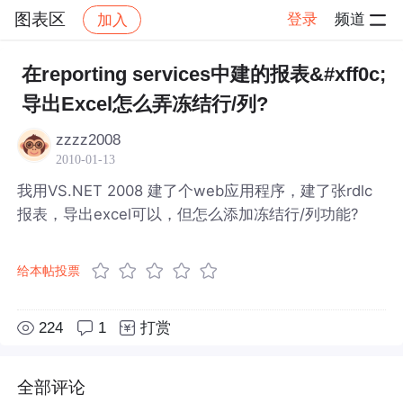
图表区
登录
频道
加入
帖子详情
社区
图表区
在reporting services中建的报表&#xff0c;
导出Excel怎么弄冻结行/列?
zzzz2008
2010-01-13
我用VS.NET 2008 建了个web应用程序，建了张rdlc
报表，导出excel可以，但怎么添加冻结行/列功能?
给本帖投票
224
1
打赏
全部评论