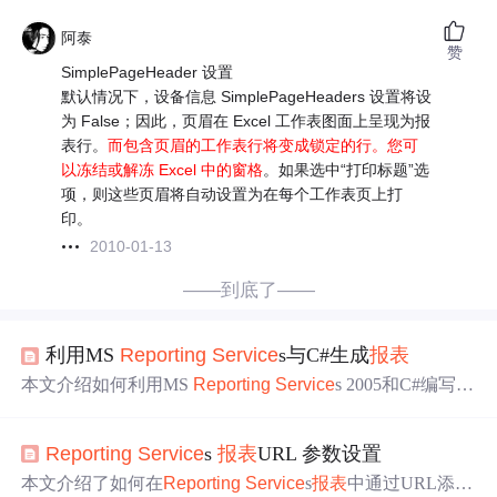
阿泰
赞
SimplePageHeader 设置
默认情况下，设备信息 SimplePageHeaders 设置将设
为 False；因此，页眉在 Excel 工作表图面上呈现为报
表行。
而包含页眉的工作表行将变成锁定的行。您可
以冻结或解冻 Excel 中的窗格
。如果选中“打印标题”选
项，则这些页眉将自动设置为在每个工作表页上打
印。
2010-01-13
——到底了——
利用MS
Report
ing
Service
s与C#生成
报表
本文介绍如何利用MS
Report
ing
Service
s 2005和C#编写
报
表
，适合有一定C#基础的读者。文章通过步骤演示了创建
报表
的过程，包括创建Windows应用程序、添加
报表
查看
Report
ing
Service
s
报表
URL 参数设置
器、设置数据集、生成
报表
以及编写C#代码实现数据填
充。
本文介绍了如何在
Report
ing
Service
s
报表
中通过URL添加