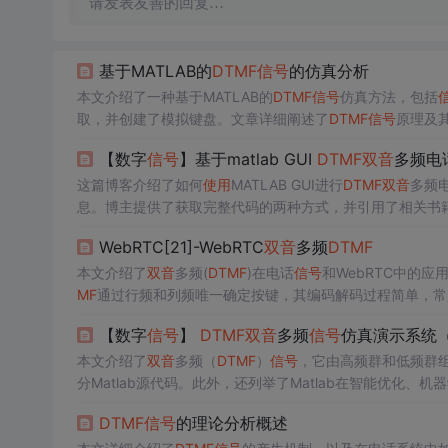
请发表友善的回复…
基于MATLAB的
DTMF
信号
的仿真分析
本文介绍了一种基于MATLAB的
DTMF
信号
仿真方法，包括
取，并创建了模拟键盘。文章详细阐述了
DTMF
信号
原理及
【数字
信号
】基于matlab GUI
DTMF
双音
多频电话
这篇博客介绍了如何
使用
MATLAB GUI进行
DTMF
双音
多频
息。博主提供了获取完整代码的两种方式，并引用了相关书
系统中的应用。
WebRTC[21]-WebRTC
双音
多频
DTMF
本文介绍了
双音
多频(
DTMF
)在电话
信号
和WebRTC中的应用
MF
通过行频和列频唯一确定按键，其编码解码过程简单，常用
，Android API提供了相关接口。
【数字
信号
】
DTMF
双音
多频
信号
仿真演示系统（戈
本文介绍了
双音
多频（
DTMF
）
信号
，它由高频群和低频群
分Matlab源代码。此外，还列举了Matlab在智能优化
DTMF
信号
的理论分析概述