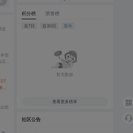
复
积分榜
荣誉榜
近7日
近30日
至今
谱提
版本信
电话
暂无数据
。
DT
发送
查看更多榜单
给出部
社区公告