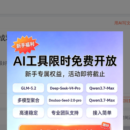
用AI写
换成双音信号发送?
最好有vc程序实现
转发到动态
举报
写回
切换为时间