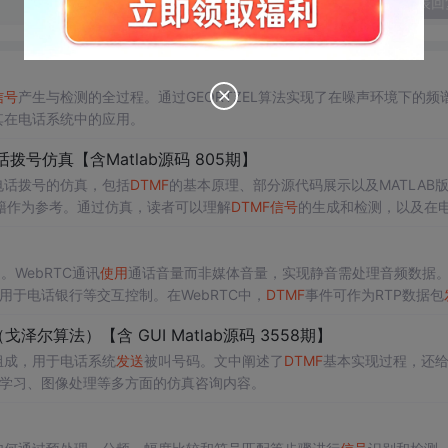
发表回
信号
产生与检测的全过程。通过GEORTZEL算法实现了在噪声环境下的频
其在电话系统中的应用。
拨号仿真【含Matlab源码 805期】
电话拨号的仿真，包括
DTMF
的基本原理、部分源代码展示以及MATLAB
籍作为参考。通过仿真，读者可以理解
DTMF
信号
的生成和检测，以及在
。WebRTC通讯
使用
通话音量而非媒体音量，实现静音需处理音频数据
于电话银行等交互控制。在WebRTC中，
DTMF
事件可作为RTP数据包
泽尔算法）【含 GUI Matlab源码 3558期】
组成，用于电话系统
发送
被叫号码。文中阐述了
DTMF
基本实现过程，还
、机器学习、图像处理等多方面的仿真咨询内容。