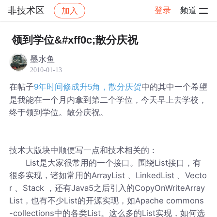
非技术区
登录
频道
加入
帖子详情
社区
非技术区
领到学位&#xff0c;散分庆祝
墨水鱼
2010-01-13
在帖子
中的其中一个希望
9年时间修成升5角，散分庆贺
是我能在一个月内拿到第二个学位，今天早上去学校，
终于领到学位。散分庆祝。
技术大版块中顺便写一点和技术相关的：
List是大家很常用的一个接口。围绕List接口，有
很多实现，诸如常用的ArrayList 、LinkedList 、Vecto
r 、Stack ，还有Java5之后引入的CopyOnWriteArray
List，也有不少List的开源实现，如Apache commons
-collections中的各类List。这么多的List实现，如何选