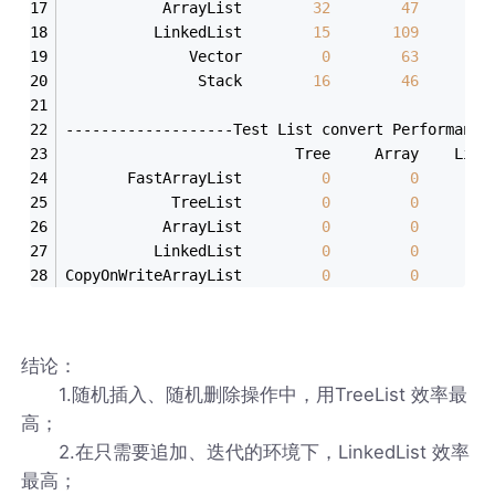
           ArrayList        
32
47
          LinkedList        
15
109
1
              Vector         
0
63
               Stack        
16
46
-------------------Test List convert Performance
                          Tree     Array    Link
       FastArrayList         
0
0
            TreeList         
0
0
           ArrayList         
0
0
          LinkedList         
0
0
CopyOnWriteArrayList         
0
0
结论：
1.随机插入、随机删除操作中，用TreeList 效率最
高；
2.在只需要追加、迭代的环境下，LinkedList 效率
最高；