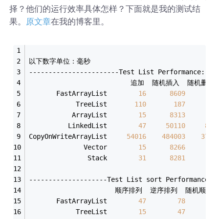
择？他们的运行效率具体怎样？下面就是我的测试结
果。
在我的博客里。
原文章
以下数字单位：毫秒
-----------------------Test List Performance: lo
                          追加  随机插入  随
       FastArrayList        
16
8609
83
            TreeList       
110
187
1
           ArrayList        
15
8313
83
          LinkedList        
47
50110
806
CopyOnWriteArrayList     
54016
484003
3708
              Vector        
15
8266
83
               Stack        
31
8281
82
--------------------Test List sort Performance: 
                      顺序排列  逆序排列  随机顺序
       FastArrayList        
47
78
1
            TreeList        
15
47
1