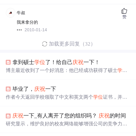
牛叔
赞
我来拿分的
2010-01-14
加载更多回复（32）
拿到硕士
学位
了！给自己
庆祝
一下！
博主最近收到了一个好消息：他已经成功获得了硕士
学位
。为了
庆祝
这一成就，他决定在社区分享他的喜悦并向大
家表达感谢。
毕业了，
庆祝
一下
作者今天返回学校领取了中文和英文两个
学位
证书，并且
意外发现自己的毕业论文获得了院一等奖。
庆祝
一下_有人离开了您的组织吗？
庆祝
的时间
研究显示，维护良好的校友网络能够增强公司的竞争力。
公司与行业内外的关系网，即'嵌入性'，直接影响其财务状