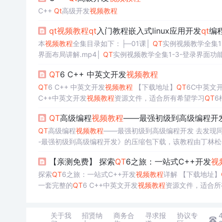
C++
Qt
高级开发
视频教程
qt
视频教程
qt
入门教程嵌入式linux应用开发
qt
编
本
视频教程
全集目录如下：├─01课│
QT
实例视频教学全集1-
界面布局讲解.mp4│
QT
实例视频教学全集1-3-登录界面功能
QT
实例视频教学全集1-5-手动编译
qt
源代码过程讲解...
QT
6 C++ 中英文开发
视频教程
QT
6 C++ 中英文开发
视频教程
【下载地址】
QT
6C中英文
C++中英文开发
视频教程
资源文件，适合所有希望学习
QT
QT
高级编程
视频教程
——最强初级到高级编程开
QT
高级编程
视频教程
——最强初级到高级编程开发 去发现同类优质开
-最强初级到高级编程开发》的压缩包下载，该教程由丁林
编程不可多得的学习资源。 教程详细讲解了
QT
编程的基础
【亲测免费】 探索
QT
6之旅：一站式C++开发
视
个视...
探索
QT
6之旅：一站式C++开发
视频教程
详解 【下载地址】
一套完整的
QT
6 C++中英文开发
视频教程
资源文件，适合所
关于我
招贤纳
商务合
寻求报
协议专