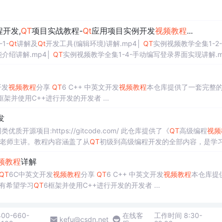
程开发,
QT
项目实战教程-
Qt
应用项目实例开发
视频教程
...
1-
Qt
讲解及
Qt
开发工具(编辑环境)讲解.mp4│
QT
实例视频教学全集1-2
介绍讲解.mp4│
QT
实例视频教学全集1-4-手动编写登录界面实现讲解.m
开发
视频教程
分享
QT
6 C++ 中英文开发
视频教程
本仓库提供了一套完整
6框架并使用C++进行开发的开发者 ...
发
源项目:https://gitcode.com/ 此仓库提供了《
QT
高级编程
视频
松老师主讲。教程内容涵盖了从
QT
初级到高级编程开发的全部内容，是学
知识和高级应用，无论你是编程初学者还是有一定基础的开发者，都可以
频教程
详解
QT
6C中英文开发
视频教程
分享
QT
6 C++ 中英文开发
视频教程
本仓库提
有希望学习
QT
6框架并使用C++进行开发的开发者 ...
400-660-
在线客
工作时间 8:30-
kefu@csdn.net