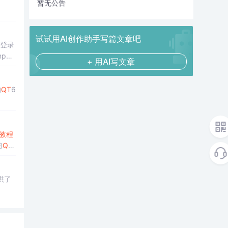
暂无公告
试试用AI创作助手写篇文章吧
-登录
p4│
+ 用AI写文章
的
QT
6
教程
习
QT
通过这
供了