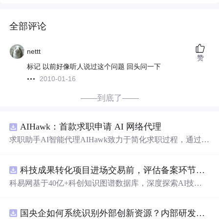
全部评论
nettt
赞
标记 以前好像听人说过这个问题 回头问一下
2010-01-16
——到底了——
AIHawk：首款求职申请 AI 网络代理
求职助手AI智能代理AIHawk致力于简化求职过程，通过自
动化职位申请流程。借助人工智能，它能够帮助用户以定
制化的方式申请多个职位。
科技成果转化项目进场交易前，评估备案环节需要准备哪些材料？.docx
科易网基于40亿+科创知识图谱数据库，深度探索AI技术
在技术转移、成果转化、技术经纪、知识产权、产业创
新、科技招商等垂直领域的多样化应用场景，研究科技创
国央企如何系统识别外部创新资源？内部研发体系完善，但对外部高校、中小科技企业技术能力缺乏动态认知。.docx
新领域的AI+数智化解决方案，推动科技创新与产业创新