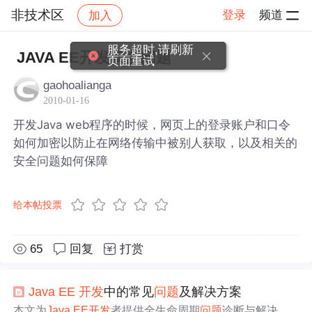
非技术区
登录
频道
加入
帖子详情
社区
非技术区
服务超时,请刷新
JAVA EE开发安全问题
页面重试
gaohoalianga
2010-01-16
开发Java web程序的时候，网页上的登录账户和口令
如何加密以防止在网络传输中被别人获取，以及相关的
安全问题如何保障
给本帖投票
65
回复
打赏
Java
EE
开发
中的常见
问题
及解决方案
本文为
Java
EE
开发
者提供全生命周期
问题
诊断与解决方