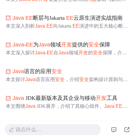
案。分析了性能瓶颈、事务管理、
安全
漏洞等核心
问题
，
介绍了EJB、JPA等术语概念，给出性能优化数学模型，还
Java
EE
断层与Jakarta
EE
云原生演进实战指南
有实战案例、工具推荐，助
开发
者提升应用稳定性、
安全
性和性能。
本文深入剖析
Java
EE
向Jakarta
EE
演进中的五大核心断
层：Servlet容器生命周期管理、jakarta命名迁移的契约一致
性、JPA持久层标准化与厂商扩展博弈、
Java
EE
安全
三重
Java
-
EE
为
Java
领域
开发
提供的
安全
保障
门机制，以及Jakarta
EE
10集成MicroProfile带来的云原生
能力升维。聚焦真实生产
问题
，强调标准化API、容器契
本文深入探讨
Java
-
EE
在
Java
领域
开发
的
安全
保障，介绍
约、可移植性与云基础设施适配，摒弃语法教学，直击企
背景知识、核心概念，如身份验证、授权和数据完整性。
业级
开发
演进本质。
详细讲解算法原理与操作步骤，结合数学模型和代码示
Java
语言的应用
安全
例。通过项目实战展示应用，探讨实际场景，推荐工具资
源，总结未来趋势与挑战，并提供常见
问题
解答。
本文探讨
Java
语言应用
安全
，介绍
安全
架构设计原则与组
成，分析常见
安全
漏洞如SQL注入、XSS等及防范措施，
阐述
Java
EE
和Spring的
安全
特性，还提及
安全
开发
实践，
Java
JDK最新版本及其企业与移动
开发
工具
包括输入验证、输出编码等，强调
开发
者需持续关注
安全
问题
。
本文围绕
Java
JDK展开，介绍了其核心组件、
Java
EE
与
J
ava
ME版本特点及应用场景。还阐述了
Java
EE
开发
工
具、服务组件，
Java
ME SDK及Eclipse插件的安装使用。
此外，说明了JDK安装、环境变量配置方法，以及JDK更
说点什么…
新、
安全
维护和常见
问题
解决策略。