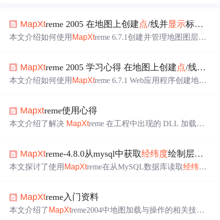
Map
Xt
reme 2005 在地图上创建
点
/线并
显示
标注(五)
本文介绍如何使用
Map
Xt
reme 6.7.1创建并管理地图图层，
包括创建图层、添加
点
和线元素及
显示
标注等操作，并提
供了完整的代码示例。
Map
Xt
reme 2005 学习心得 在地图上创建
点
/线并
显
本文介绍如何使用
Map
Xt
reme 6.7.1 Web应用程序创建地图
图层、添加
点
和线，并
显示
标注。包括从客户端坐标转换
到地图
经纬度
的过程。
Map
xt
reme使用心得
本文介绍了解决
Map
Xt
reme 在工程中出现的 DLL 加载问
题的方法，并详细展示了两个自定义地图操作类的实现过
程，包括地图初始化、地图控件操作、测距功能实现等。
Map
Xt
reme-4.8.0从mysql中获取
经纬度
绘制层的问题
本文探讨了使用
Map
Xt
reme在从MySQL数据库读取
经纬度
值时遇到的问题，并提供了可行的解决方案。作者通过对
比SQL Server与MySQL的差异，明确了别名在MySQL中的
Map
Xt
reme入门资料
使用限制。
本文介绍了
Map
Xt
reme2004中地图加载与操作的相关技