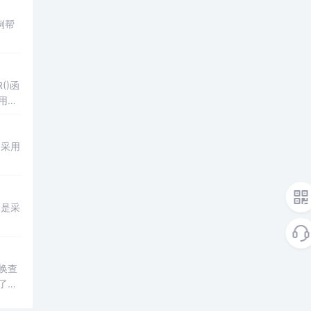
例帮
()函
适用不
是采用
二是采
换查
了作