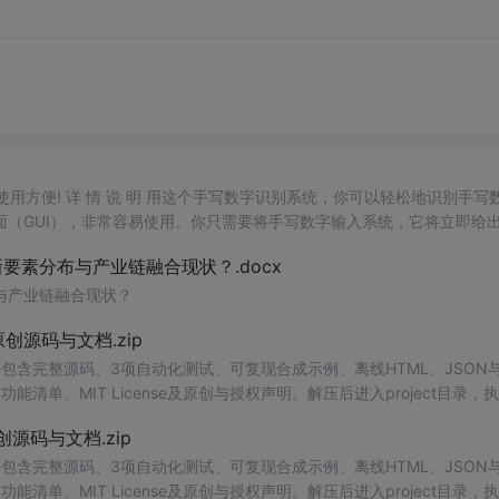
，使用方便! 详 情 说 明 用这个手写数字识别系统，你可以轻松地识别手写
（GUI），非常容易使用。你只需要将手写数字输入系统，它将立即给
、工作还是日常生活，都能为你提供快速和准确的识别服务。它是一个非
素分布与产业链融合现状？.docx
与产业链融合现状？
.0-原创源码与文档.zip
包含完整源码、3项自动化测试、可复现合成示例、离线HTML、JSON与
能清单、MIT License及原创与授权声明。解压后进入project目录，执
告，也可通过本地静态服务器打开网页。运行时零第三方依赖，不包含热点产品或开源
.0-原创源码与文档.zip
。适合前端开发、AI应用工程、测试审计和课程实践。
包含完整源码、3项自动化测试、可复现合成示例、离线HTML、JSON与
能清单、MIT License及原创与授权声明。解压后进入project目录，执