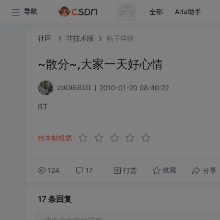
全部
Ada助手
导航
社区
非技术版
帖子详情
~散分~,大家一天好心情
2010-01-20 08:40:22
zb63668331
RT
给本帖投票
124
17
打赏
分享
收藏
17 条
回复