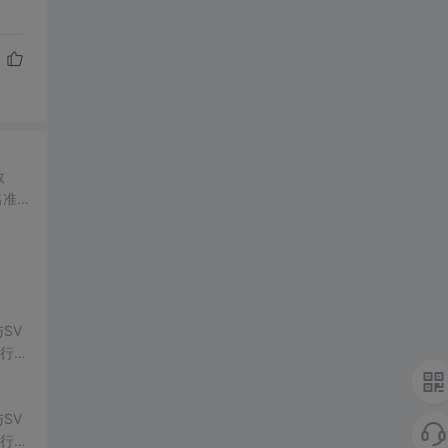
数
出准确
常方
SV
行np
项目
SV
行np