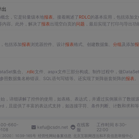
导出
的概念，它是轻量级本地
报表
。接着阐述了
RDLC
的基本应用，包括添加文
等内容。此外，解决了
报表
出现空白页的
问题
，最后实现了打印与导出功
，包括添加
报表
浏览器控件、设计
报表
格式、创建数据集、
分组
及添加
报
taSet集合、.
rdlc
文件、aspx文件三部分构成。制作过程中，做DataSe
，如参照数据集名称错误、SQL语句写错等。还实现了矩阵嵌套矩阵的
报表
。
开始，详细讲解了控件的使用，如表格、表达式，并通过实例展示了数据
和Word，且提供了丰富的表达式支持，如连接字符、条件判断、计数和求和
400-660-
在线客
工作时间 8:30-
kefu@csdn.net
0108
服
22:00
2020〕1039-165号
经营性网站备案信息
北京互联网违法和不良信息举报中心