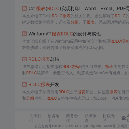
C#
报表
(
RDLC
)实现打印，Word、Excel、PDF
本文介绍了C#中
RDLC
报表
的相关知识。首先解释了
RDLC
绑定数据集等操作，还涉及
分组
、子
报表
、添加图片和条码
并提供了Demo链接。
Winform中
报表
RDLC
的设计与实现
本文详细介绍了在Winform应用中如何设计和实现
RDLC
报表
数等步骤，同时提供了数据源填充的代码示例。
RDLC
报表
总结
博主总结近期制作微软
RDLC
报表
的学习成果。
报表
由制作Da
制
RDLC
较简单，参数可传入。动态构造DataSet有难点
RDLC
报表
开发
本文介绍了如何使用
RDLC
进行
报表
开发，从创建
报表
项目
和
分组
功能。
RDLC
支持多种格式导出，如Excel、PDF
作。
关于我
招贤纳
商务合
寻求报
协议专
们
士
作
道
区
公安备案号11010502030143
京ICP备19004658号
京网文〔