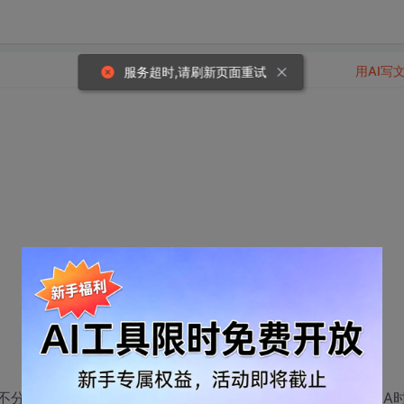
用AI写
服务超时,请刷新页面重试
不分组，把rsbm为AA的值都算在一个组里面；rsbm不等于AA