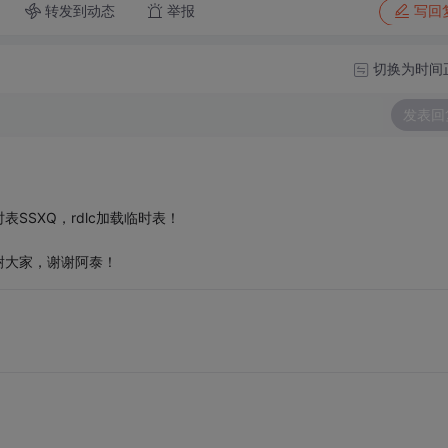
转发到动态
举报
写回
切换为时间
发表回
SSXQ，rdlc加载临时表！
谢大家，谢谢阿泰！