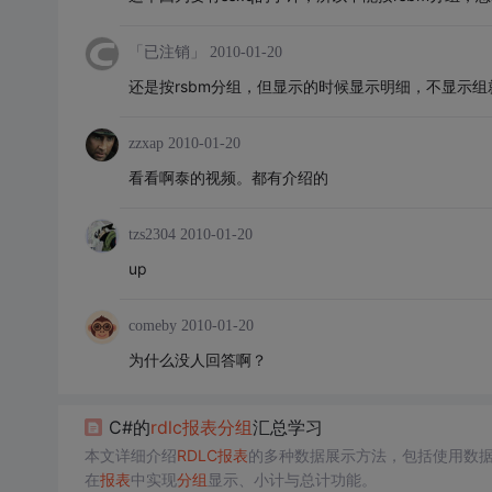
「已注销」
2010-01-20
还是按rsbm分组，但显示的时候显示明细，不显示组
zzxap
2010-01-20
看看啊泰的视频。都有介绍的
tzs2304
2010-01-20
up
comeby
2010-01-20
为什么没人回答啊？
C#的
rdlc
报表
分组
汇总学习
本文详细介绍
RDLC
报表
的多种数据展示方法，包括使用数
在
报表
中实现
分组
显示、小计与总计功能。