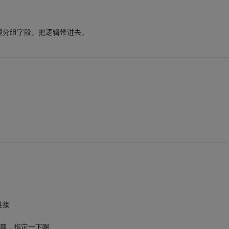
理分组字段。把逻辑带进去。
链接
急哦，指定一下啊