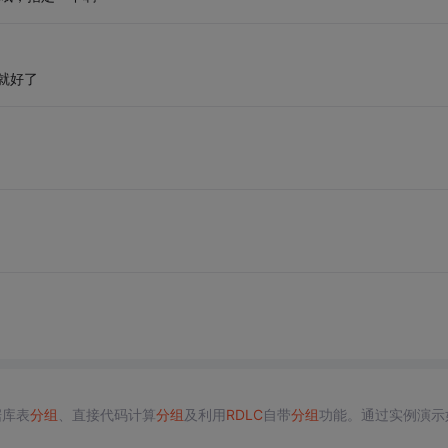
就好了
据库表
分组
、直接代码计算
分组
及利用
RDLC
自带
分组
功能。通过实例演示