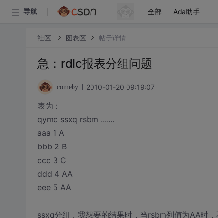
全部
Ada助手
导航
社区
图表区
帖子详情
急：rdlc报表分组问题
2010-01-20 09:19:07
comeby
表为：
qymc ssxq rsbm .......
aaa 1 A
bbb 2 B
ccc 3 C
ddd 4 AA
eee 5 AA
ssxq分组，我想要的结果时，当rsbm列值为AA时，