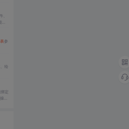
件、
能，
表
参
t、绘
源绑定
等操