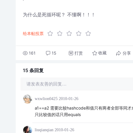
为什么是死循环呢？ 不懂啊！！！
给本帖投票
161
15
打赏
分享
收藏
15 条
回复
请发表友善的回复…
wxwlion0425
2010-01-26
a1==a2 需要比较hashcode和值只有两者全部等同才成
只比较值的话只用equals
liuqianqian
2010-01-26