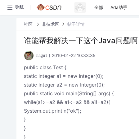
全部
Ada助手
导航
社区
非技术区
帖子详情
谁能帮我解决一下这个Java问题啊
2010-01-22 10:33:35
hhgirl
public class Test {
static Integer a1 = new Integer(0);
static Integer a2 = new Integer(0);
public static void main(String[] args) {
while(a1>=a2 && a1<=a2 && a1!=a2){
System.out.println("ok");
}
}
}