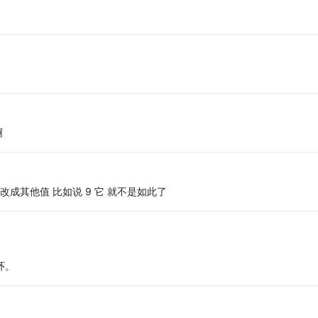
啊
0改成其他值 比如说 9 它 就不是如此了
循环。