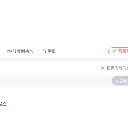
转发到动态
举报
写回
切换为时间
发表回
立..