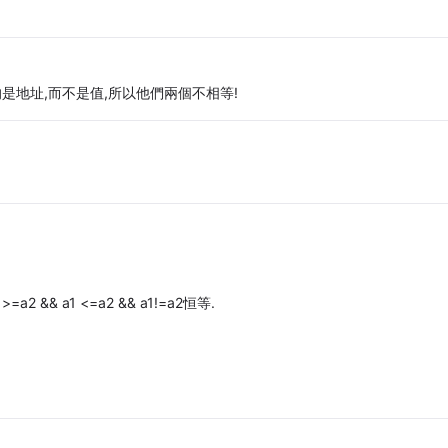
較的是地址,而不是值,所以他們兩個不相等!
& a1 <=a2 && a1!=a2恒等.