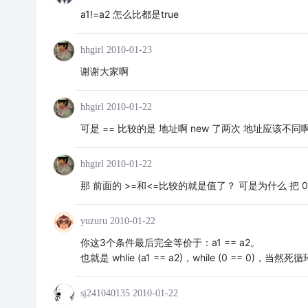
a1!=a2 怎么比都是true
hhgirl
2010-01-23
谢谢大家啊
hhgirl
2010-01-22
可是 == 比较的是 地址啊 new 了两次 地址应该不同
hhgirl
2010-01-22
那 前面的 >=和<=比较的就是值了？ 可是为什么 把 
yuzuru
2010-01-22
你这3个条件最后完全等价于：a1 == a2。
也就是 whlie (a1 == a2)，while (0 == 0)，当然死
sj241040135
2010-01-22