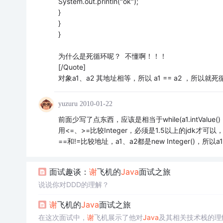
System.out.println("ok");
}
}
}
为什么是死循环呢？ 不懂啊！！！
[/Quote]
对象a1、a2 其地址相等，所以 a1 == a2 ，所以就
yuzuru
2010-01-22
前面少写了点东西，应该是相当于while(a1.intValue() == 
用<=、>=比较Integer，必须是1.5以上的jdk才
==和!=比较地址，a1、a2都是new Integer()，所以a1
面试趣谈：
谢
飞机的
Java
面试之旅
说说你对DDD的理解？
谢
飞机的
Java
面试之旅
在这次面试中，
谢
飞机展示了他对
Java
及其相关技术栈的理