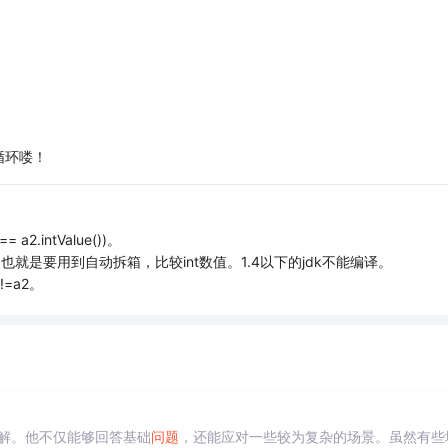
死循环喽！
a2.intValue())。
可以，也就是要用到自动拆箱，比较int数值。1.4以下的jdk不能编译。
!=a2。
解。他不仅能够回答基础
问题
，还能应对一些较为复杂的场景。虽然有些