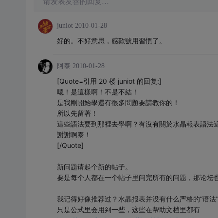
请发表友善的回复…
juniot
2010-01-28
好的。不好意思，感歎號用習慣了。
阿泰
2010-01-28
[Quote=引用 20 楼 juniot 的回复:]
嗯！是這樣啊！不是不結！
是我剛開始學還有很多問題要請教你的！
所以先留著！
這些語法要到那裡去學啊？有沒有關於水晶報表語法
謝謝啊泰！
[/Quote]
新问题请起个新的帖子。
要是每个人都在一个帖子里问完所有的问题，那论坛
我记得好像推荐过？水晶报表并没有什么严格的“语法
只是公式里会用到一些，这些在帮助文档里都有