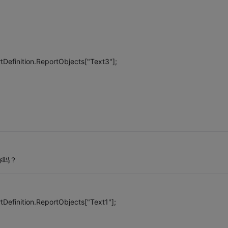
Definition.ReportObjects["Text3"];
称吗？
Definition.ReportObjects["Text1"];