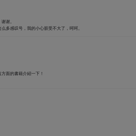
，谢谢。
这么多感叹号，我的小心脏受不大了，呵呵。
這方面的書籍介紹一下！