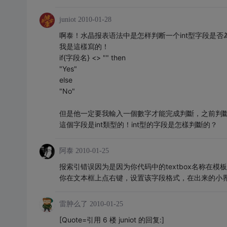
juniot
2010-01-28
啊泰！水晶报表语法中是怎样判断一个int型字段是否
我是這樣寫的！
if{字段名} <> "" then
"Yes"
else
"No"
但是他一定要我輸入一個數字才能完成判斷，之前判
這個字段是int類型的！int型的字段是怎樣判斷的？
阿泰
2010-01-25
报索引错误因为是因为你代码中的textbox名称在模板
你在文本框上点右键，设置该字段格式，在出来的小界
雷肿么了
2010-01-25
[Quote=引用 6 楼 juniot 的回复:]