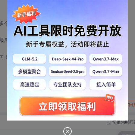
多个值后就只显示一个的？
最后打印报表时只显示一个！
习！
转发到动态
举报
写回
切换为时间