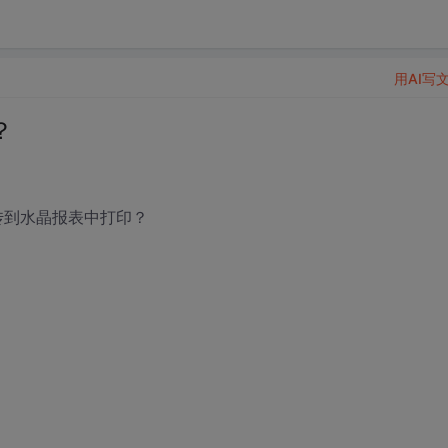
用AI写
？
传到水晶报表中打印？