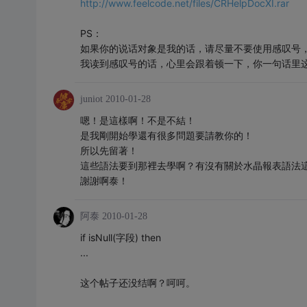
http://www.feelcode.net/files/CRHelpDocXI.rar
PS：
如果你的说话对象是我的话，请尽量不要使用感叹号
我读到感叹号的话，心里会跟着顿一下，你一句话里
juniot
2010-01-28
嗯！是這樣啊！不是不結！
是我剛開始學還有很多問題要請教你的！
所以先留著！
這些語法要到那裡去學啊？有沒有關於水晶報表語法
謝謝啊泰！
阿泰
2010-01-28
if isNull(字段) then
...
这个帖子还没结啊？呵呵。