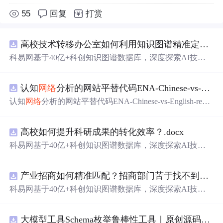
55
回复
打赏
高校技术转移办公室如何利用知识图谱精准定位产业需求与技术适配点？.docx
科易网基于40亿+科创知识图谱数据库，深度探索AI技术
在技术转移、成果转化、技术经纪、知识产权、产业创
新、科技招商等垂直领域的多样化应用场景，研究科技创
认知
网络
分析的网站平替代码ENA-Chinese-vs-English-reproducible.zip
新领域的AI+数智化解决方案，推动科技创新与产业创新
智能化发展。
认知
网络
分析的网站平替代码ENA-Chinese-vs-English-repro
ducible.zip
高校如何提升科研成果的转化效率？.docx
科易网基于40亿+科创知识图谱数据库，深度探索AI技术
在技术转移、成果转化、技术经纪、知识产权、产业创
新、科技招商等垂直领域的多样化应用场景，研究科技创
产业招商如何精准匹配？招商部门苦于找不到符合产业链补链强链方向的目标企业怎么办？.docx
新领域的AI+数智化解决方案，推动科技创新与产业创新
智能化发展。
科易网基于40亿+科创知识图谱数据库，深度探索AI技术
在技术转移、成果转化、技术经纪、知识产权、产业创
新、科技招商等垂直领域的多样化应用场景，研究科技创
大模型工具Schema枚举鲁棒性工具｜原创源码+测试+离线报告
新领域的AI+数智化解决方案，推动科技创新与产业创新