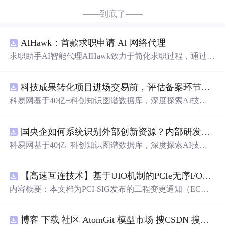
——到底了——
AIHawk：首款求职申请 AI 网络代理
求职助手AI智能代理AIHawk致力于简化求职过程，通过自
动化职位申请流程。借助人工智能，它能够帮助用户以定
制化的方式申请多个职位。
科技成果转化项目进场交易前，评估备案环节需要准备哪些材料？.docx
科易网基于40亿+科创知识图谱数据库，深度探索AI技术
在技术转移、成果转化、技术经纪、知识产权、产业创
新、科技招商等垂直领域的多样化应用场景，研究科技创
国央企如何系统识别外部创新资源？内部研发体系完善，但对外部高校、中小科技企业技术能力缺乏动态认知。.docx
新领域的AI+数智化解决方案，推动科技创新与产业创新
智能化发展。
科易网基于40亿+科创知识图谱数据库，深度探索AI技术
在技术转移、成果转化、技术经纪、知识产权、产业创
新、科技招商等垂直领域的多样化应用场景，研究科技创
【高速互连技术】基于UIO机制的PCIe无序I/O扩展：多路径架构下内存请求的高性能传输与排序控制方案设计
新领域的AI+数智化解决方案，推动科技创新与产业创新
智能化发展。
内容概要：本文档为PCI-SIG发布的工程变更通知（EC
N），介绍了名为“无序输入/输出（Unordered I/O, UIO）”
的新功能，旨在解决传统PCI/PCIe架构中严格的顺序传输
博客 下载 社区 AtomGit 模型市场 搜CSDN 搜索 AI 搜索 会员中心 创作中心 基于DPWMA调制与正负序分离的ANPC三电平并网逆变器前馈控制策略研究（Simulink仿真实现）
规则对多路径拓扑和高性能IO系统的限制。UIO基于Flit模