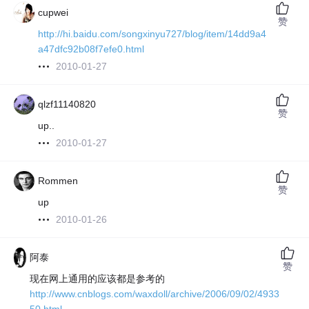
cupwei
赞
http://hi.baidu.com/songxinyu727/blog/item/14dd9a4
a47dfc92b08f7efe0.html
2010-01-27
qlzf11140820
赞
up..
2010-01-27
Rommen
赞
up
2010-01-26
阿泰
赞
现在网上通用的应该都是参考的
http://www.cnblogs.com/waxdoll/archive/2006/09/02/4933