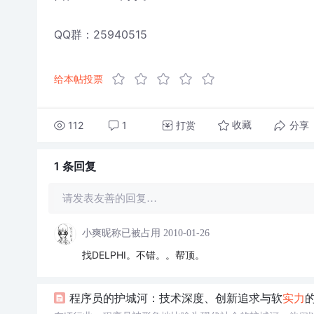
QQ群：25940515
给本帖投票
112
1
打赏
分享
收藏
1 条
回复
请发表友善的回复…
小爽昵称已被占用
2010-01-26
找DELPHI。不错。。帮顶。
程序员的护城河：技术深度、创新追求与软
实力