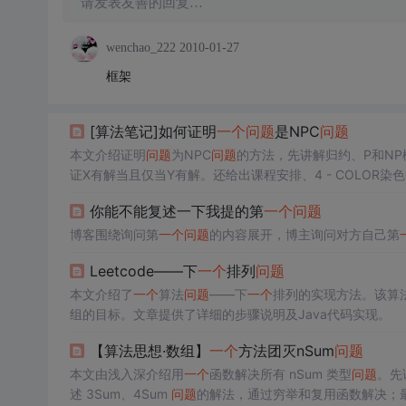
请发表友善的回复…
wenchao_222
2010-01-27
框架
[算法笔记]如何证明
一个
问题
是NPC
问题
本文介绍证明
问题
为NPC
问题
的方法，先讲解归约、P和N
证X有解当且仅当Y有解。还给出课程安排、4 - COLOR
你能不能复述一下我提的第
一个
问题
博客围绕询问第
一个
问题
的内容展开，博主询问对方自己第
Leetcode——下
一个
排列
问题
本文介绍了
一个
算法
问题
——下
一个
排列的实现方法。该算
组的目标。文章提供了详细的步骤说明及Java代码实现。
【算法思想·数组】
一个
方法团灭nSum
问题
本文由浅入深介绍用
一个
函数解决所有 nSum 类型
问题
。先讲
述 3Sum、4Sum
问题
的解法，通过穷举和复用函数解决；最