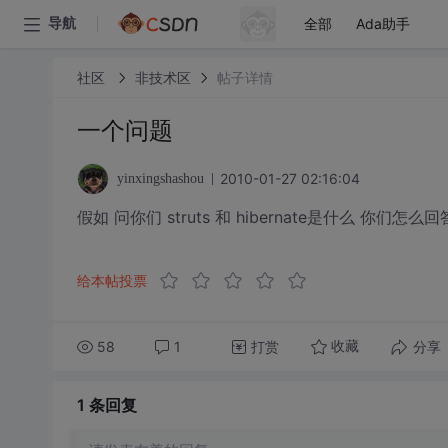
全部
Ada助手
导航
社区
非技术区
帖子详情
一个问题
2010-01-27 02:16:04
yinxingshashou
假如 问你们 struts 和 hibernate是什么 你们
给本帖投票
58
1
打赏
分享
收藏
1 条
回复