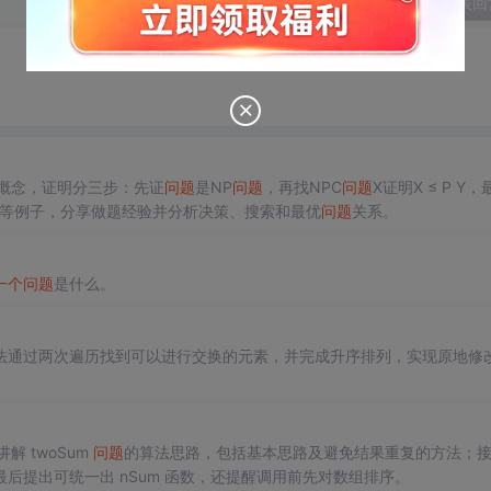
发表回
P概念，证明分三步：先证
问题
是NP
问题
，再找NPC
问题
X证明X ≤ P Y，
染色等例子，分享做题经验并分析决策、搜索和最优
问题
关系。
一个
问题
是什么。
法通过两次遍历找到可以进行交换的元素，并完成升序排列，实现原地修
解 twoSum
问题
的算法思路，包括基本思路及避免结果重复的方法；
后提出可统一出 nSum 函数，还提醒调用前先对数组排序。