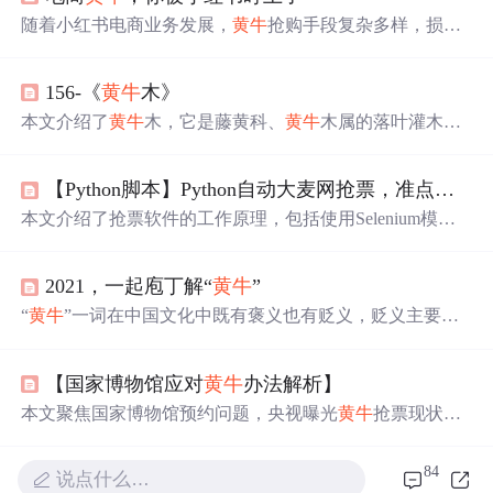
随着小红书电商业务发展，
黄牛
抢购手段复杂多样，损害
平台、用户和商家权益。小红书反作弊团队采用图计算算
法模型对抗
黄牛
，介绍了同人、众包两类
黄牛
特征及反作
156-《
黄牛
木》
弊难点，阐述图计算优势，详细说明两类图算法构建方
式，还提及其他对抗手段及团队持续探索方向。
本文介绍了
黄牛
木，它是藤黄科、
黄牛
木属的落叶灌木或
乔木。阐述了其形态特征，包括树干、枝条、叶片等。说
明了繁殖方式为随采随播，介绍了育苗及造林要点。还提
【Python脚本】Python自动大麦网抢票，准点原价秒杀演唱会门票，拒绝
及生长习性，如耐干旱、喜光等。此外，介绍了其观赏和
药用价值。
本文介绍了抢票软件的工作原理，包括使用Selenium模拟
浏览器操作以提高速度，以及通过逆向工程解析抢票接
口。文章提到了票务平台的反爬策略和
黄牛
票的存在，提
2021，一起庖丁解“
黄牛
”
醒用户抢票软件并非万能，并提供了简单的PythonSelenium
示例代码。,
“
黄牛
”一词在中国文化中既有褒义也有贬义，贬义主要指
二级市场中炒货者。文章探讨了
黄牛
经济如何在溢价市
场、二手市场盛行，以及如何应对
黄牛
现象。通过加强供
【国家博物馆应对
黄牛
办法解析】
给端安全与渠道管控，以及引导专业化购买服务，可能是
更有效的治理策略。同时，立法与社会联合打击也是关
本文聚焦国家博物馆预约问题，央视曝光
黄牛
抢票现状，
键。
多数游客通过
黄牛
加价进馆。国博采取延长开放时间、按
比例放票、加强身份核验等多项措施防范。新昕科技分析
84
说点什么…
现有应对机制效能有限，提出采用设备指纹结合AI特征