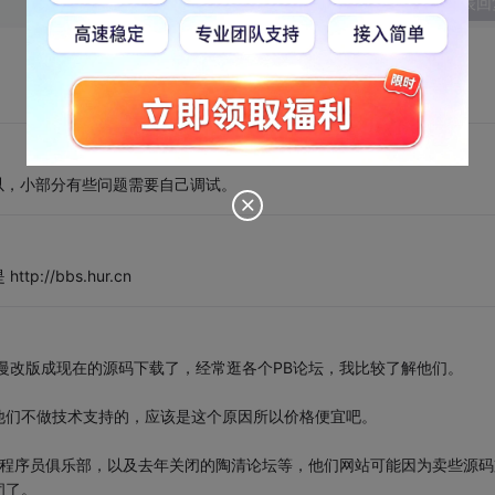
发表回
以，小部分有些问题需要自己调试。
//bbs.hur.cn
慢改版成现在的源码下载了，经常逛各个PB论坛，我比较了解他们。
他们不做技术支持的，应该是这个原因所以价格便宜吧。
B程序员俱乐部，以及去年关闭的陶清论坛等，他们网站可能因为卖些源码
闭了。