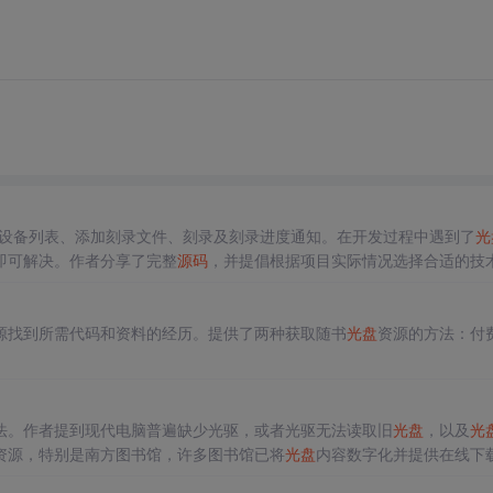
设备列表、添加刻录文件、刻录及刻录进度通知。在开发过程中遇到了
光
g即可解决。作者分享了完整
源码
，并提倡根据项目实际情况选择合适的技
源找到所需代码和资料的经历。提供了两种获取随书
光盘
资源的方法：付
法。作者提到现代电脑普遍缺少光驱，或者光驱无法读取旧
光盘
，以及
光
资源，特别是南方图书馆，许多图书馆已将
光盘
内容数字化并提供在线下
个有效的方法。作者还感谢图书馆及联图云提供的服务，并建议首图改进