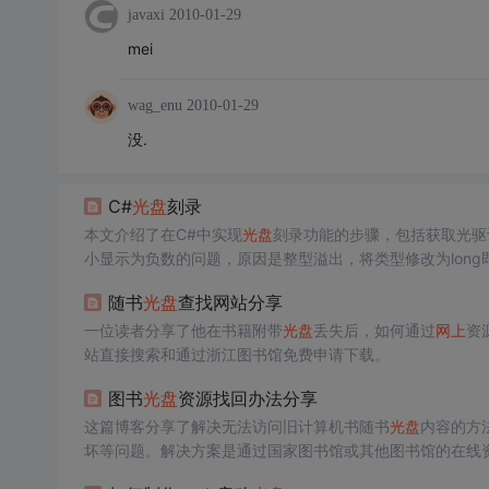
javaxi
2010-01-29
mei
wag_enu
2010-01-29
没.
C#
光盘
刻录
本文介绍了在C#中实现
光盘
刻录功能的步骤，包括获取光驱
小显示为负数的问题，原因是整型溢出，将类型修改为lon
避免过度抽象。
随书
光盘
查找网站分享
一位读者分享了他在书籍附带
光盘
丢失后，如何通过
网上
资
站直接搜索和通过浙江图书馆免费申请下载。
图书
光盘
资源找回办法分享
这篇博客分享了解决无法访问旧计算机书随书
光盘
内容的方
坏等问题。解决方案是通过国家图书馆或其他图书馆的在线
虽然下载可能需要整盘获取，且文件较大，但总体上这是一