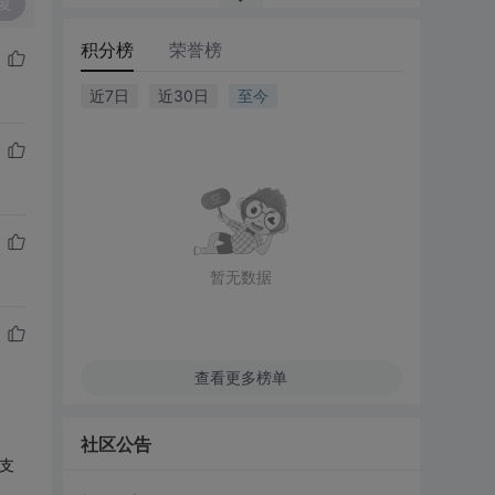
复
积分榜
荣誉榜
近7日
近30日
至今
暂无数据
查看更多榜单
社区公告
支