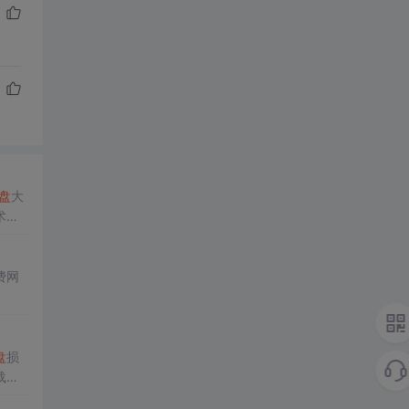
盘
大
术，
费网
盘
损
载。
相关