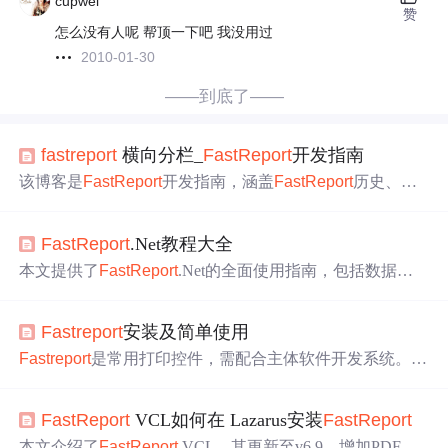
cupwei
赞
怎么没有人呢 帮顶一下吧 我没用过
2010-01-30
——到底了——
fast
report
横向分栏_
Fast
Report
开发指南
该博客是
Fast
Report
开发指南，涵盖
Fast
Report
历史、内
核、对象等内容。介绍了多种报表的创建方法，如简单报
表、主 - 从报表等，还涉及设计器使用、程序设计、事件
Fast
Report
.Net教程大全
处理、内置语言等方面，为
Fast
Report
开发提供全面指
导。
本文提供了
Fast
Report
.Net的全面使用指南，包括数据源
创建、报表设计、预览及打印等功能介绍，并对比了
Fast
Report
.NET与
Fast
Report
VCL的区别。
Fast
report
安装及简单使用
Fast
report
是常用打印控件，需配合主体软件开发系统。主
流有delphi版
Fast
Report
VCL和.NET版
Fast
Report
.NET，
二者各有优劣。本文介绍了两个版本的安装步骤及简单使
Fast
Report
VCL如何在 Lazarus安装
Fast
Report
用方法，如delphi版的编译、添加库路径等，.NET版的安
装MSI、替换DLL等。
本文介绍了
Fast
Report
VCL，其更新至v6.9，增加PDF交